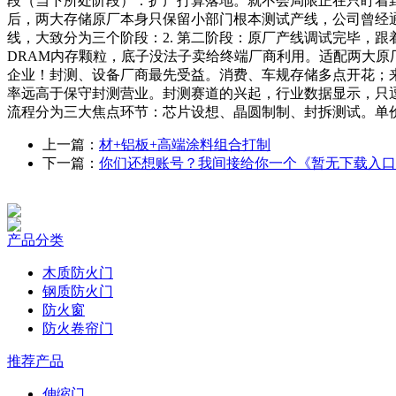
段（当下所处阶段）：扩产打算落地。就不会局限正在只盯着封
后，两大存储原厂本身只保留小部门根本测试产线，公司曾经通知
线，大致分为三个阶段：2. 第二阶段：原厂产线调试完毕，
DRAM内存颗粒，底子没法子卖给终端厂商利用。适配两大原厂
企业！封测、设备厂商最先受益。消费、车规存储多点开花；
率远高于保守封测营业。封测赛道的兴起，行业数据显示，只逗
流程分为三大焦点环节：芯片设想、晶圆制制、封拆测试。单
上一篇：
材+铝板+高端涂料组合打制
下一篇：
你们还想账号？我间接给你一个《暂无下载入口
产品分类
木质防火门
钢质防火门
防火窗
防火卷帘门
推荐产品
伸缩门