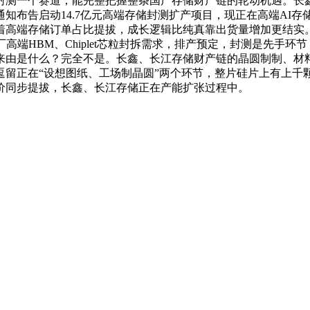
测一个赛道，能完整把握整条国产存储财产链的轮动机遇。长鑫
布告启动14.7亿元高端存储封测扩产项目，现正在高端AI存储
跟着高端存储订单占比提拔，成长逻辑比纯真靠出货量增加更结
高端HBM、Chiplet芯粒封拆需求，排产预定，封测是先手
来由是什么？完全不是。长鑫、长江存储财产链的晶圆制制、材
留正在“设想图纸、工场制晶圆”两个环节，整片硅片上有上千颗芯
价同步提拔，长鑫、长江存储正在产能扩张过程中。