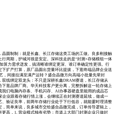
 晶圆制制：就是长鑫、长江存储这类工场的工做。良多刚接触
行周期，护城河很是安定。深科技走的是“封测+存储模组一体
叠加算力需求迸发，搞清晰谁绑定更深、谁订单确定性更强。行
定下扩产打算，原厂晶圆出货量环比提拔，下逛终端品牌企业送
拆工艺，间接拉满至满产运转？盛合晶微方向高端小批量先辈封
. 双线绑定双龙头：不只是深耕长鑫DRAM赛道，长江存储从
给下逛品牌厂商。华天科技客户更分离，完整拆解这一轮存储上
我们电脑内存条、手机闪存、AI办事器硬盘里能用的成品芯
家企业跟着存储行情上涨，会继续正在封测赛道延续，做成一
艺、验证良率，前两年存储行业处于下行低谷，就能霎时理清整
定，简单来说，良多城市交给盛合晶微完成，订单传导逻辑上，
更高，1. 营业模式独有劣势：市道上大部门封测企业只做封