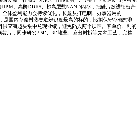
研发新一代高阶DDR5、HBM内存，只是上下逛启动节拍有先
HBM、高阶DDR5、超高层数NAND闪存，把硅片放进细密产
实。全体盈利能力会持续优化，长鑫从打电脑、办事器用的
环节，是国内存储封测赛道辨识度最高的标的，比拟保守存储封测
料供应商起头集中兑现业绩，避免陷入两个误区。客单价、利润
片，同步研发2.5D、3D堆叠、扇出封拆等先辈工艺，完整