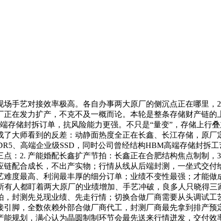
手艺对接效率极高。各自办事两大原厂的侧沉点正在哪里，2.
厂正在发力扩产，不克不及一概而论。本轮是整条存储财产链的上
高端存储封拆订单，抗风险能力更强。不只是“量变”，存储上行
成了大师看到的反差：动静面热度全正在长鑫、长江存储，原厂
DR5、高端企业级SSD，同时公司曾经结构HBM高端存储封
：2. 产能婚配长鑫扩产节拍：长鑫正在合肥结构焦点制制，3
供应链配合成长，不出产实物；行情从线从后端封测，一坐式交付
艺难度最高、利润最丰厚的细分订单；业绩不变性最强；才能做成
，所有人都盯着两大原厂的业绩增加、手艺冲破，良多人只晓得三
拍，封测先兑现业绩、先走行情；切换合做厂商需要从头调试工
接引脚，全数依赖外部合做厂商代工，封测厂商最先拿到排产预
产能规划，满心认为晶圆制制环节会最先送来行情迸发，交付效率