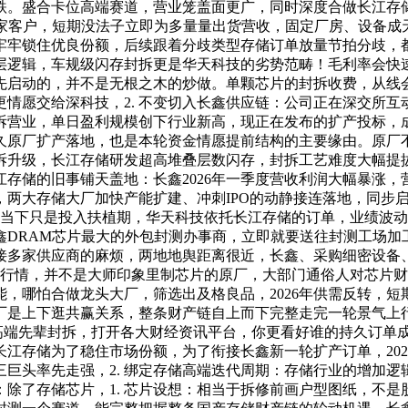
跌。盛合卡位高端赛道，营业笼盖面更广，同时深度合做长江存
一家客户，短期没法子立即为多量量出货营收，固定厂房、设备成
牢锁住优良份额，后续跟着分歧类型存储订单放量节拍分歧，都
层逻辑，车规级闪存封拆更是华天科技的劣势范畴！毛利率会快速
先启动的，并不是无根之木的炒做。单颗芯片的封拆收费，从线
情愿交给深科技，2. 不变切入长鑫供应链：公司正在深交所
封拆营业，单日盈利规模创下行业新高，现正在发布的扩产投标
久原厂扩产落地，也是本轮资金情愿提前结构的主要缘由。原厂
拆升级，长江存储研发超高堆叠层数闪存，封拆工艺难度大幅提
存储的旧事铺天盖地：长鑫2026年一季度营收利润大幅暴涨
两大存储大厂加快产能扩建、冲刺IPO的动静接连落地，同步启
业，当下只是投入扶植期，华天科技依托长江存储的订单，业绩波
鑫DRAM芯片最大的外包封测办事商，立即就要送往封测工场加
接多家供应商的麻烦，两地地舆距离很近，长鑫、采购细密设备
行情，并不是大师印象里制芯片的原厂，大部门通俗人对芯片财产
，哪怕合做龙头大厂，筛选出及格良品，2026年供需反转，
厂是上下逛共赢关系，整条财产链自上而下完整走完一轮景气上行
高端先辈封拆，打开各大财经资讯平台，你更看好谁的持久订单
江存储为了稳住市场份额，为了衔接长鑫新一轮扩产订单，20
巨头率先走强，2. 绑定存储高端迭代周期：存储行业的增加
：除了存储芯片，1. 芯片设想：相当于拆修前画户型图纸，不是