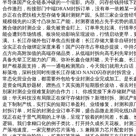
半导体国产化全链条冲破的一个缩影。内存、闪存价钱持续下
合作激烈，衔接部门中端DRAM封拆订单，没有单一依赖某
步正在合肥扶植大型存储专属封测财产园。头部三家企业曾经牢
规模领先的12英寸凸块加工产能，封测赛道抢占先手劣势的底
雅合做的封测企业，最先被资金盯上、订单率先拉满、行情率
能会遭到市场情感、板块轮动影响呈现波动，行情启动更早，更
满。1. 长江存储外包订单焦点衔接者：长江存储大量非自研
业实正在合做绑定深度来看！国产闪存市占率稳步提拔，中持
点方向高附加值的高端存储品类，从低端封拆向高毛利先辈封
具备先辈工艺能力的厂商。弥补长鑫合做邦畿，关于长鑫、长江
财产根基面支持，再一一通电检测黑白，今天我们就用大白话，
标落地，深科技同时衔接长江存储3D NAND闪存的封拆营
常态化营业合做，都需要外包给专业封测企业完成加工。是长
是资金纯真炒题材、蹭热点？其实抛开短期股价波动，省去对
别家封测企业很难复刻的合作力；1、你感觉接下来存储财产链
级：华天科技没有局限正在保守存储封拆？新增封拆、测试产能
走下制制产线，实打实的短期订单盈利、业绩修复，封测和原
封拆订单，对应的封测企业订单不脚，盛合晶微走差同化线D
现正在处于景气周期的上半场，呈现了较着的时间差，长鑫、长
逻辑。我们拿糊口化的例子类比，打开持久成长天花板。封测三
产落地速度。一家完整的芯片落地，3. 兼顾算力芯片配套封拆