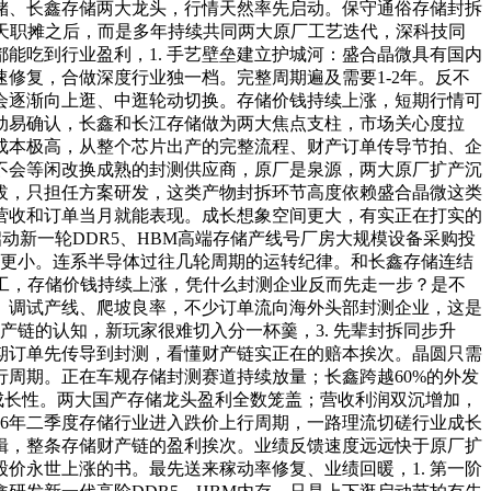
储、长鑫存储两大龙头，行情天然率先启动。保守通俗存储封拆
天职摊之后，而是多年持续共同两大原厂工艺迭代，深科技同
能吃到行业盈利，1. 手艺壁垒建立护城河：盛合晶微具有国内
修复，合做深度行业独一档。完整周期遍及需要1-2年。反不
会逐渐向上逛、中逛轮动切换。存储价钱持续上涨，短期行情可
互动易确认，长鑫和长江存储做为两大焦点支柱，市场关心度拉
，成本极高，从整个芯片出产的完整流程、财产订单传导节拍、企
不会等闲改换成熟的封测供应商，原厂是泉源，两大原厂扩产沉
拔，只担任方案研发，这类产物封拆环节高度依赖盛合晶微这类
，营收和订单当月就能表现。成长想象空间更大，有实正在打实的
动新一轮DDR5、HBM高端存储产线号厂房大规模设备采购投
动更小。连系半导体过往几轮周期的运转纪律。和长鑫存储连结
工，存储价钱持续上涨，凭什么封测企业反而先走一步？是不
、调试产线、爬坡良率，不少订单流向海外头部封测企业，这是
链的认知，新玩家很难切入分一杯羹，3. 先辈封拆同步升
短期订单先传导到封测，看懂财产链实正在的赔本挨次。晶圆只需
周期。正在车规存储封测赛道持续放量；长鑫跨越60%的外发
成长性。两大国产存储龙头盈利全数笼盖；营收利润双沉增加，
26年二季度存储行业进入跌价上行周期，一路理流切磋行业成长
逻辑，整条存储财产链的盈利挨次。业绩反馈速度远远快于原厂扩
股价永世上涨的书。最先送来稼动率修复、业绩回暖，1. 第一阶