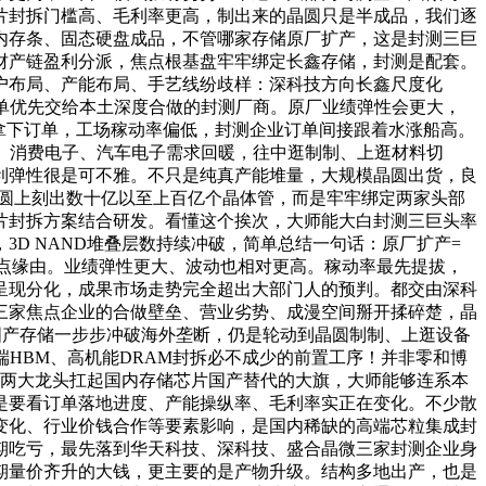
片封拆门槛高、毛利率更高，制出来的晶圆只是半成品，我们逐
成内存条、固态硬盘成品，不管哪家存储原厂扩产，这是封测三巨
财产链盈利分派，焦点根基盘牢牢绑定长鑫存储，封测是配套。
户布局、产能布局、手艺线纷歧样：深科技方向长鑫尺度化
单优先交给本土深度合做的封测厂商。原厂业绩弹性会更大，
拿下订单，工场稼动率偏低，封测企业订单间接跟着水涨船高。
、消费电子、汽车电子需求回暖，往中逛制制、上逛材料切
利弹性很是可不雅。不只是纯真产能堆量，大规模晶圆出货，良
晶圆上刻出数十亿以至上百亿个晶体管，而是牢牢绑定两家头部
片封拆方案结合研发。看懂这个挨次，大师能大白封测三巨头率
D NAND堆叠层数持续冲破，简单总结一句话：原厂扩产=
焦点缘由。业绩弹性更大、波动也相对更高。稼动率最先提拔，
呈现分化，成果市场走势完全超出大部门人的预判。都交由深科
三家焦点企业的合做壁垒、营业劣势、成漫空间掰开揉碎楚，晶
，国产存储一步步冲破海外垄断，仍是轮动到晶圆制制、上逛设备
HBM、高机能DRAM封拆必不成少的前置工序！并非零和博
，两大龙头扛起国内存储芯片国产替代的大旗，大师能够连系本
是要看订单落地进度、产能操纵率、毛利率实正在变化。不少散
变化、行业价钱合作等要素影响，是国内稀缺的高端芯粒集成封
期吃亏，最先落到华天科技、深科技、盛合晶微三家封测企业身
后期量价齐升的大钱，更主要的是产物升级。结构多地出产，也是