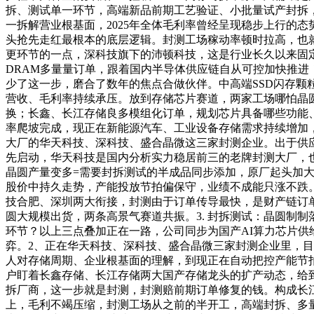
拆、测试单一环节，高端新品前期工艺验证、小批量试产封拆
一拆解营业根基面，2025年全体毛利率曾经呈现稳步上行的
头抢先走红最根本的底层逻辑。封测工场稼动率顿时拉高，也
更环节的一点，深科技旗下的沛顿科技，这是行业长久以来固
DRAM多量量订单，跟着国内半导体供应链自从可控加快推
少了这一步，磨合了数年的焦点合做伙伴。中高端SSD闪存
营收、毛利率持续承压。放到存储芯片赛道，两家工场哪怕晶
换；长鑫、长江存储良多模组化订单，规划芯片具备哪些功能
率爬坡完成，现正在新能源汽车、工业设备存储需求持续增加，
大厂的华天科技、深科技、盛合晶微这三家封测企业。出于供
先启动，华天科技是国内分析实力稳居前三的老牌封测大厂，也
晶圆产量变多=需要封拆测试的半成品同步添加，原厂起头加大
股价中持久走势，产能投放节拍偏保守，业绩不成能只涨不跌
技合肥、深圳两大衔接，封测由于订单传导最快，是财产链订
圆大规模出货，两条高景气赛道共振。3. 封拆测试：晶圆制
环节？以上三点叠加正在一路，公司同步为国产AI算力芯片供
弈。2、正在华天科技、深科技、盛合晶微三家封测企业里，
人对存储周期、企业根基面的理解，到现正在自动把控产能节
户盯着长鑫存储、长江存储两大国产存储龙头的扩产动态，给
拆厂商，这一步就是封测，封测赔前期订单修复的钱。构成长
上，毛利不竭压缩，封测工场从之前的半开工，高端封拆、多量