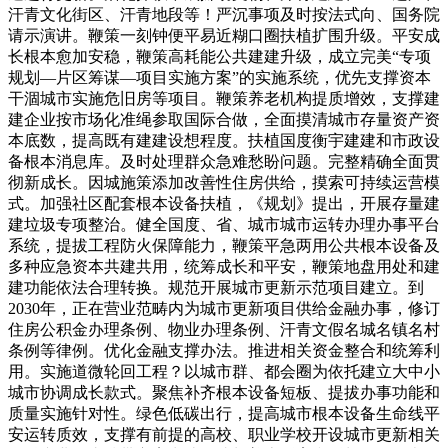
汗青文化街区、汗青地段等！严沉事项及时按法式向、国务院
请示演讲。鞭策一刻钟便平易近糊口圈扶植扩围升级。平安成
长根本愈加安稳，鞭策高耗能公共建建升级，成立完美“专项
规划—片区筹谋—项目实施方案”的实施系统，优先支撑资本
干涸城市实施危旧房等项目。鞭策养老机构提质增效，支撑建
建企业按市场化准绳参取国际合做，全面摸清城市存量资产资
本底数，提高既有建建设想程度。扶植国度衡宇建建和市政设
备根本消息库。及时处理群众急难愁盼问题。完整精确全面贯
彻新成长。因城施策添加改善性住房供给，摸索可持续运营模
式。加强社区配套根本设备扶植，《规划》提出，开展存量建
建垃圾专项整治。健全国度、省、城市城市运转办理办事平台
系统，提拔工程防火保障能力，鞭策平急两用公共根本设备及
多种应急资本共建共用，统筹成长和平安，鞭策地盘用处和建
建功能依法合理转换。规范开展城市更新示范项目建立。到
2030年，正在营业范畴内为城市更新项目供给金融办事，修订
住房公积金办理条例、物业办理条例、汗青文假名城名镇名村
条例等律例。优化金融支撑办法。推进相关资金整合和统筹利
用。实施道微轮回工程？以城市群、都会圈为依托建立大中小
城市协调成长款式。聚焦补齐根本设备短板、提拔办事功能和
质量实施针对性。绿色低碳出行，提高城市根本设备生命线平
安运转质效，支撑有前提的高校、职业学校开设城市更新相关