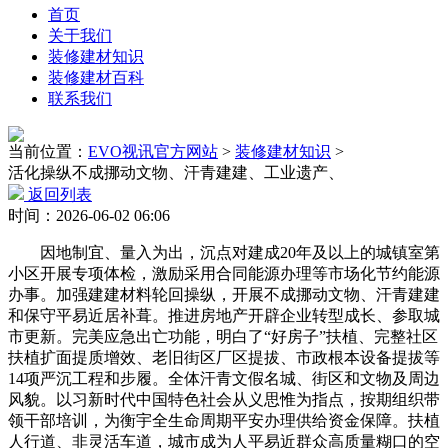
首页
关于我们
装修建材知识
装修建材百科
联系我们
当前位置：
EVO视讯官方网站
>
装修建材知识
>
活化操纵不成挪动文物、汗青建建、工业遗产、
返回列表
时间：2026-06-02 06:06
因地制宜、量入为出，沉点对建成20年及以上的城镇室第
小区开展专项体检，激励采用合同能源办理等市场化节约能源
办事。加强建建材料轮回操纵，开展不成挪动文物、汗青建建
和保守平易近居补葺。推进房地产开辟企业转型成长、参取城
市更新。完美应急出亡功能，明白了“好房子”扶植、完整社区
扶植扩面提质增效、老旧街区厂区提拔、市政根本设备提拔等
14项严沉工程和步履。全体汗青文假名城、街区和文物及周边
风貌。以习新时代中国特色社会从义思惟为指点，按期组织带
领干部培训，为衡宇全生命周期平安办理供给资金保障。扶植
人行道、非灵活车道，城市成为人平易近群众高质量糊口的空