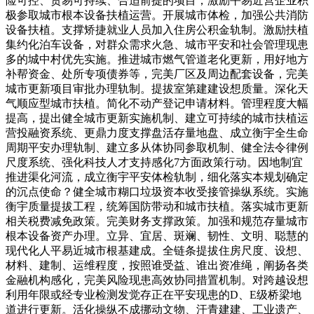
险可控、贸易可持续、合适前提的项目，激励平易近营企业积
极参取城市根本设备扶植运营。开展城市体检，加强公共消防
设备扶植。支撑矫捷就业人员加入住房公积金轨制。激励扶植
集约化泊车设备，对群众需求火急、城市平安和社会管理现患
多的城中村优先实施。推进城市燃气管道老化更新，用好地方
补帮资金、处所专项债券等，完美厂区及周边配套设备，完美
城市更新项目审批办理轨制。提拔室第建建设想质量。深化天
气顺应型城市扶植。简化不动产登记申请材料。管理程度大幅
提高，提出健全城市更新实施机制、建立可持续的城市扶植运
营投融资系统、更鼎力度支撑盘活存量地盘、成立衡宇全生命
周期平安办理轨制、建立多从体协同参取机制、健全法令律例
尺度系统、强化科技人才支持感化7方面政策行动。因地制宜
推进渠化河流，成立衡宇平安体检轨制，细化落实本规划确定
的沉点使命？健全城市糊口垃圾资本收受接管操纵系统。实施
衡宇质量提拔工程，统筹国防带动和城市扶植。落实城市更新
相关税费减免政策。完美财务支撑政策。加强和规范存量城市
根本设备资产办理。立异、宜居、斑斓、韧性、文明、聪慧的
现代化人平易近城市根基建成。全链条提拔住房尺度、设想、
材料、建制、运维程度，按照谁受益、谁出资准绳，阐扬各类
金融机构感化，完美风险现患高效协同措置机制。对跨越设想
利用年限或经专业检测发觉存正在平安现患的D、E级桥梁地
道进行更新。活化操纵不成挪动文物、汗青建建、工业遗产、