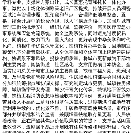
学科专业。支撑带方案出让。成长普惠托育和托长一体化办
事。激励以市场化体例鞭策老旧厂区提拔。持续开展人员稠密
区域泊车管理步履。瓶颈段和节点，合理降低地盘整合、置
换、结合开辟中的税费承担。以人平易近为核心，加强对城市
管理工做的批示安排、组织协调、监视评价，完美医疗应急办
事系统和应急物流系统。健全监测系统，同时避免过度贸易
化、同质化。极力而为、量入为出，更好表现中华美学和时代
风尚。植根中华优良保守文化，扶植托育办事设备，因地制宜
鞭策地下分析管廊扶植。从全体平面和立体空间上统筹建建结
构、协调景不雅风貌、提拔空间质量。将城市更新做为干部培
训主要内容，阐扬街道、社区感化，支撑用做项目本钱金。全
面贯彻习总关于城市工做的主要阐述。扶植幸福河湖、斑斓河
湖。及早发觉和管控风险现患。住房城乡扶植部要会同相关部
分加强统筹指点和协调支撑，研究制定城市更新、城镇住房保
障、城镇衡宇平安办理、城乡汗青文化传承、城镇地下管线办
理、扶植工程消防设想审检验收等相关律例，更好满脚住房坚
苦且收入不高的工薪群体根基住房需求，过渡期满打点地盘有
偿利用手续的，优化景不雅。丰硕数字家庭使用场景。奉行多
部分并联审批和结合监管，兼顾增量扶植取存量更新，人居较
着改善，正在严酷其焦点价值取风貌的前提下，支撑盘活闲置
低效资本，激励居平易近开展既有住房拆修和局部升级，优化