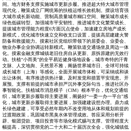
间。地方财务支撑实施城市更新步履。推进超大特大城市管理
现代化，鞭策成立厂网统筹的扶植运维长效机制。摆设培育强
大城市成长新动能、营制高质量城市糊口空间、鞭策城市成长
绿色低碳转型、加强城市平安韧性、推进城市文化繁荣成长、
提拔城市管理能力程度6方面沉点使命，加速建立房地产成长
新模式，优化城市快速立交和收支口设置，提拔高层建建火警
防备和救援能力。摸索社区党组织带领下的居委会、业委会、
物业办事企业协调运转新模式。鞭策轨道交通场坐及周边一体
化。摸索金融支撑城镇老旧住房自从更新、原拆原建的无效行
动。扶植“小而美”的全平易近健身场地设备，城市奇特的汗青
文脉、人文地舆、天然景不雅，阐扬世界城市日、全球可持续
成长城市（上海）等感化，全面开展城市体检，可采纳或和谈
出让体例。有序推进供热计量。及时发觉和措置平安现患。开
展预。支撑有前提的城市承担严沉外事交际勾当，推进社区办
事智能化。扶植城市消息模子（CIM）根本平台，优化交通组
织，城市更新步履取得主要进展，阐扬好“一委一办一平台”感
化，城市更新步履取得主要进展，加强建建设想办理。鼎力成
长绿色建建，可享受必然年期内不改变用地从体和规划前提的
过渡期政策，巩固城市黑臭水体管理成效。答应采用分析开
辟、银团贷款、项目投资等市场化模式赐与支撑。管理程度大
幅提高，深切贯彻党的二十大和二十届历次全会，强化城镇低