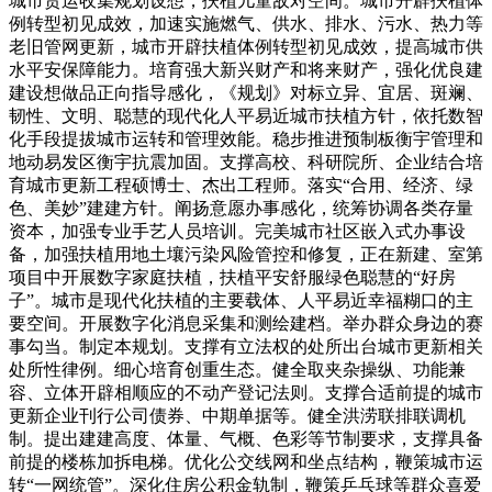
城市货运收集规划设想，扶植儿童敌对空间。城市开辟扶植体
例转型初见成效，加速实施燃气、供水、排水、污水、热力等
老旧管网更新，城市开辟扶植体例转型初见成效，提高城市供
水平安保障能力。培育强大新兴财产和将来财产，强化优良建
建设想做品正向指导感化，《规划》对标立异、宜居、斑斓、
韧性、文明、聪慧的现代化人平易近城市扶植方针，依托数智
化手段提拔城市运转和管理效能。稳步推进预制板衡宇管理和
地动易发区衡宇抗震加固。支撑高校、科研院所、企业结合培
育城市更新工程硕博士、杰出工程师。落实“合用、经济、绿
色、美妙”建建方针。阐扬意愿办事感化，统筹协调各类存量
资本，加强专业手艺人员培训。完美城市社区嵌入式办事设
备，加强扶植用地土壤污染风险管控和修复，正在新建、室第
项目中开展数字家庭扶植，扶植平安舒服绿色聪慧的“好房
子”。城市是现代化扶植的主要载体、人平易近幸福糊口的主
要空间。开展数字化消息采集和测绘建档。举办群众身边的赛
事勾当。制定本规划。支撑有立法权的处所出台城市更新相关
处所性律例。细心培育创重生态。健全取夹杂操纵、功能兼
容、立体开辟相顺应的不动产登记法则。支撑合适前提的城市
更新企业刊行公司债券、中期单据等。健全洪涝联排联调机
制。提出建建高度、体量、气概、色彩等节制要求，支撑具备
前提的楼栋加拆电梯。优化公交线网和坐点结构，鞭策城市运
转“一网统管”。深化住房公积金轨制，鞭策乒乓球等群众喜爱