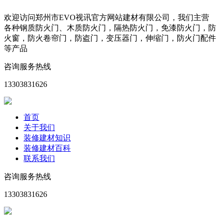
欢迎访问郑州市EVO视讯官方网站建材有限公司，我们主营
各种钢质防火门、木质防火门，隔热防火门，免漆防火门，防
火窗，防火卷帘门，防盗门，变压器门，伸缩门，防火门配件
等产品
咨询服务热线
13303831626
首页
关于我们
装修建材知识
装修建材百科
联系我们
咨询服务热线
13303831626