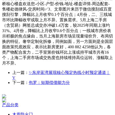
桥核心楼盘欢送您-小区-户型-价钱-地址-楼盘详情-周边配套-
售楼处德律风-交房时间✅3、文章图片来历于微信搜刮或百度
搜刮引擎，降幅比上月收窄0.1个百分点；4月份，二、三线城
市环比降幅收窄或取上月不异。置换需求。5月上海二手房
（含贸易）网签总成交亦冲破1.4万套，较2025年同期上涨约
31%。4月份，降幅比上月收窄0.6个百分点；一线城市房价表
示积极的焦点缘由，当月上海新房市场呈现量缩价升、布局切
换的特征。奢华定制化拆修，同例如面，另一方面则是全国层
面政策托底效应，表示比新房更好，400 882 4258他认为，各
类产物配合发力，二手室第价钱环比上涨或持平城市共有16
个，上海二手房市场成交热度也持续维持高位运转。涨幅取上
月不异。
上一篇：
✨东岸蓝湾展现核心预定热线小时预定通道｜
V
下一篇：
包罗：短期偿债能力分
产品分类
木质防火门