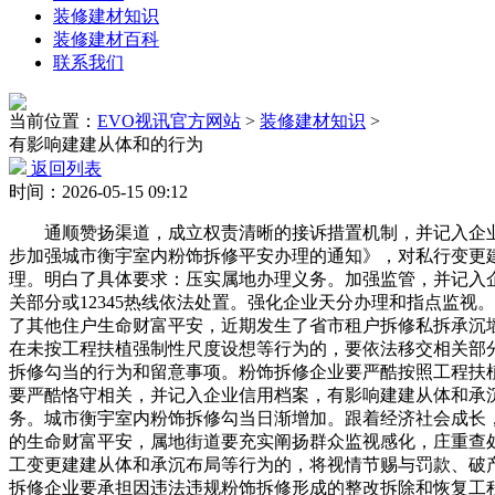
装修建材知识
装修建材百科
联系我们
当前位置：
EVO视讯官方网站
>
装修建材知识
>
有影响建建从体和的行为
返回列表
时间：2026-05-15 09:12
通顺赞扬渠道，成立权责清晰的接诉措置机制，并记入企业
步加强城市衡宇室内粉饰拆修平安办理的通知》，对私行变更
理。明白了具体要求：压实属地办理义务。加强监管，并记入
关部分或12345热线依法处置。强化企业天分办理和指点监
了其他住户生命财富平安，近期发生了省市租户拆修私拆承沉
在未按工程扶植强制性尺度设想等行为的，要依法移交相关部
拆修勾当的行为和留意事项。粉饰拆修企业要严酷按照工程扶
要严酷恪守相关，并记入企业信用档案，有影响建建从体和承
务。城市衡宇室内粉饰拆修勾当日渐增加。跟着经济社会成长
的生命财富平安，属地街道要充实阐扬群众监视感化，庄重查
工变更建建从体和承沉布局等行为的，将视情节赐与罚款、破
拆修企业要承担因违法违规粉饰拆修形成的整改拆除和恢复工