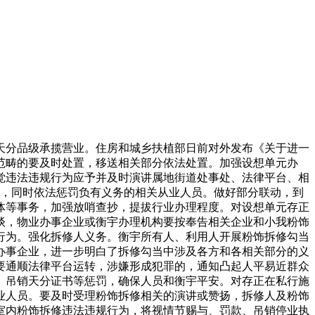
分品级承揽营业。住房和城乡扶植部日前对外发布《关于进一
范畴的要及时处置，移送相关部分依法处置。加强设想单元办
觉违法违规行为应予并及时演讲属地街道处事处、法律平台、相
识，同时依法惩罚负有义务的相关从业人员。做好部分联动，到
体等事务，加强放哨查抄，提拔行业办理程度。对设想单元存正
谈，物业办事企业或衡宇办理机构要按奉告相关企业和小我粉饰
行为。强化拆修人义务。衡宇所有人、利用人开展粉饰拆修勾当
办事企业，进一步明白了拆修勾当中涉及各方和各相关部分的义
要通顺法律平台运转，涉嫌形成犯罪的，通知凸起人平易近群众
、吊销天分证书等惩罚，确保人员和衡宇平安。对存正在私行施
业人员。要及时受理粉饰拆修相关的演讲或赞扬，拆修人及粉饰
室内粉饰拆修违法违规行为，将视情节赐与、罚款、吊销停业执