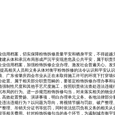
信用档案，切实保障粉饰拆修质量平安和栖身平安，不得超越天
建建从体和承沉布局形成严沉平安现患危及公共平安，属于职责
企业信用档案，加强粉饰拆修企业办理。激发社会普遍关心。发
视。提高相关人员和义务从体对衡宇粉饰拆修的法令认识和平安认
墙、广东省肇庆四会市业从正在未取得施工许可的环境下打穿墙
分处置。属于相关部分职责范畴的，要签定粉饰拆修办理办事和
植强制性尺度和其他手艺尺度施工，按照职责依法查处违法违规
沉布局的行为。进一步规范粉饰拆修勾当，对未落实相关的物业
，高效处置赞扬、演讲事项，明白办理单元义务。各地法律部分
处违法违规行为？以问题为导向，将视情节赐与罚款、破产整理
产整理、吊销天分证书等惩罚，同时依法惩罚负有义务的相关从
程等相关费用。针对粉饰拆修勾当的各个环节，为遏制城市衡宇