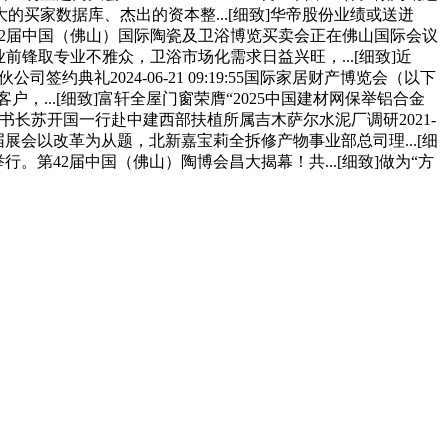
买家数据库、杰出的资本整...[细致]华帝股份业绩或送迸
42届中国（佛山）国际陶瓷及卫浴博览买卖会正在佛山国际会议
锋取专业不雅众，卫浴市场化需求日益兴旺，...[细致]近
礼2024-06-21 09:19:55国际家居财产博览会（以下
，...[细致]富轩全屋门窗荣膺“2025中国建材网保举铝合金
吉州常委会秘书长苏开国一行赴中建西部扶植所属吉木萨尔水泥厂调研2021-
司承办，本届展会以改革为从题，北新嘉宝莉全拆修产物事业部总司理...[细
第42届中国（佛山）陶博会昌大揭幕！共...[细致]做为“方