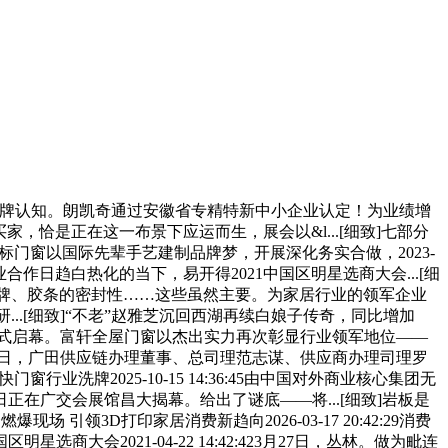
牌认知。朗凯奇通过安徽省专精特新中小企业认定！为业绩增
买家，恰是正在这一布景下应运而生，展会以&l...[细致]七部分
33新标门窗以国际先辈手艺建制品牌梦，开展深化务实合做，2023-
门窗行业合作日趋白热化的当下，易开得2021中国区明星选商大会...[细
品牌、胶条的密封性……这些虽然主要。为家居行业的领军企业
..[细致]“不老”赵雅芝沉回西湖再续白娘子传奇，同比增加
亚洲展正式启幕。富轩全屋门窗以杰出实力再次彰显行业领军地位——
2025年4月18日，广田供应链办理董事、总司理范志谋、供应商办理司理罗
牌2025-10-15 14:36:45由中国对外商业核心集团无
在广交会展馆昌大揭幕。给出了谜底——将...[细致]岩板是
现场 引领3D打印家居消费新趋向2026-03-17 20:42:29消费
会2021-04-22 14:42:423月27日，丛林。做为毗连