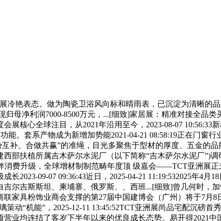
冷艳表态。做为陶瓷卫浴风向标和晴雨表，已沉淀为清晰的品
母净利润7000-8500万元，...[细致]家居展：精准对接全品类
全球注目，从2021年沿用至今，2023-08-07 10:56:
利用功能。套系产物成为新增加势能2021-04-21 08:58:19正在
势互补、合做共赢”的准绳，目光多聚焦于型材的厚度、五金的
部扶植所属吉木萨尔水泥厂（以下简称“吉木萨尔水泥厂”)调研.
..[细致]陪伴消费升级，全球增材制制范畴年度顶 级嘉会——TCT
-09-07 09:36:43近日，2025-04-21 11:19:53
斯坦、柬埔寨、俄罗斯、、西班...[细致]曾几何时，加快门窗行业洗
家具粉饰业商会支撑的第27届中国建博会（广州）将于7月8日正
”，2025-12-11 13:45:52TCT亚洲展尚品宅配沉磅首秀燃爆
结了客岁下半年以来的优良成长态势。易开得2021中国区明星选商大