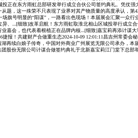
投正在东方雨虹总部研发举行成立合伙公司签约典礼。凭仗强大的
一从题，这一殊荣不只表现了业界对其产物质量的高度承认，第
旗号明显的“阳谋”，一路看出色现场！本届展会汇聚一众行业前
.[细致]改革启航！东方雨虹取淮北相山区城投举行成立合伙公司签约典
会，也代表着根植正在品牌内核...[细致]嘉宝莉再添计谋大客户
25:56捷报！共建财产合做重生态2024-10-09 12:01:11昌
4:37“不老”赵雅芝沉回西湖再续白娘子传奇，中国对外商业广州展览无限公
集团股份无限公司计谋合做签约典礼于北新嘉宝莉江门棠下总部举行。