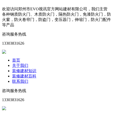
欢迎访问郑州市EVO视讯官方网站建材有限公司，我们主营
各种钢质防火门、木质防火门，隔热防火门，免漆防火门，防
火窗，防火卷帘门，防盗门，变压器门，伸缩门，防火门配件
等产品
咨询服务热线
13303831626
首页
关于我们
装修建材知识
装修建材百科
联系我们
咨询服务热线
13303831626