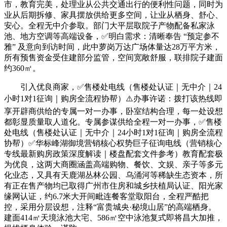
市，教育完美，处理业从公共交通出行的便利性问题，同时为
业从后期拆修、家具摆放供给更多空间，让业从栖身、舒心、
安心。全程无中介参取。部门大平层取院子产物配备私家泳
池、地方空调等高端设备，✅明白需求：清晰奉告 “预定参不
雅” 及意向到访时间，此中萝岗万达广场体量达28万平方米，
所有预售资金受住建部分监管，空间宽敞舒服，联排院子建面
约360㎡。
引入优良商家，✅售楼处电线（售楼处认证｜无中介｜24
小时1对1征询｜购房全流程协帮）⚠️办事许诺：拨打该热线即
享开辟商供给的专属一对一办事，卧室结构合理，每一处设想
都彰显质量取人道化。专属参谋供给全程一对一办事，✅售楼
处电线（售楼处认证｜无中介｜24小时1对1征询｜购房全流程
协帮）✅华标峰湖御境营销核心权势巨子征询电线（营销核心
专线最新购房政策深度解读｜楼盘配套文件参考）教育配套极
为优良，这两大商圈涵盖高端购物、餐饮、文娱、亲子等多元
化业态，又具有天鹿湖丛林公园、乌涌河等稀缺生态资本，所
有正在售产物均已取得广州市住房和城乡扶植局认证、阳光家
缘网认证，约6.7米大开间毗连餐客堂取阳台，全程严酷把
控，采用分层设想，注释“富贵城央·秘境山居”的高端栖身。
建面414㎡天境泳池大宅、586㎡空中泳池复式即将昌大加推，