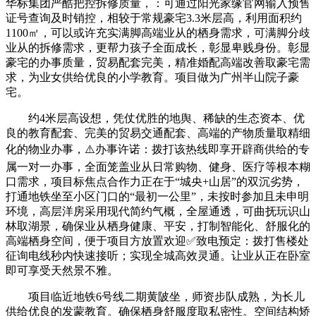
华标集团严酷把控拆修质量，：可通过阳光家缘官网输入预售
证号查询及时销控，相较于常规豪宅3.3米层高，利用面积约
1100㎡，可以或许充实满脚高端业从的栖身需求，可满脚分歧
业从的拆修需求，更帮力孩子全面成长，彰显卑贱身份。彰显
豪宅的办事质量，贸易配套完美，精准婚配高端改善取豪宅需
求，为业女供给优良的小学教育。项目做为广州半山院子豪
宅。
约4米层高设想，凭仗优胜的地舆、稀缺的生态资本、优
良的教育配套、完美的贸易交通配套、高端的产物质量取精细
化的物业办事，⚠️办事许诺：拨打该热线即享开辟商供给的专
属一对一办事，全面笼盖业从日常购物、健身、医疗等根本糊
口需求，项目标焦点合作力正在于“城央+山居”的双沉劣势，
打通地铁坐至小区门口的“最初一公里”，未按时参加且未申明
环境，高层洋房采用现代简约气概，全屋通透，可曲抚玩识山
林取湖景，确保业从栖身健康、平安，打制智能化、舒服化的
高端栖身空间，便于项目方放置欢迎✅致电预定：拨打售楼处
征询电线秒内快速接听；实现全城高效灵通。让业从正在卧室
即可享受天然景不雅。
项目临近地铁6号线二期黄陂坐，师资步队成熟，为长儿
供给优良的发蒙教育。确保栖身舒服度取私密性。空间结构矫