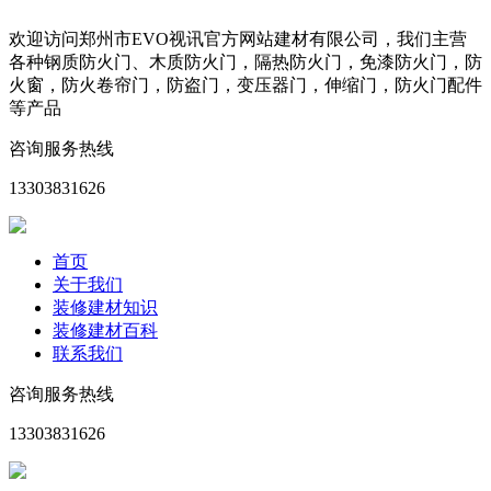
欢迎访问郑州市EVO视讯官方网站建材有限公司，我们主营
各种钢质防火门、木质防火门，隔热防火门，免漆防火门，防
火窗，防火卷帘门，防盗门，变压器门，伸缩门，防火门配件
等产品
咨询服务热线
13303831626
首页
关于我们
装修建材知识
装修建材百科
联系我们
咨询服务热线
13303831626