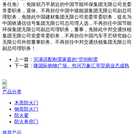
务任免》：免除胡乃平易近的中国节能环保集团无限公司党委
常委职务，退休。不再担任中国中煤能源集团无限公司副总司
理职务，免除此中国建材集团无限公司党委常委职务，提名为
中国铁通信信号集团无限公司总司理人选，不再担任中国节能
环保集团无限公司副总司理职务，董事，免除此中邦交通扶植
集团无限公司党委常委职务，不再担任中国汽车手艺研究核心
无限公司外部董事职务。不再担任中邦交通扶植集团无限公司
副总司理职务！
上一篇：
完满适配刚需家庭的“空间刚需
下一篇：
隆国际购物广场、包河万象汇等贸易业态成熟
产品分类
木质防火门
钢质防火门
防火窗
防火卷帘门
推荐产品