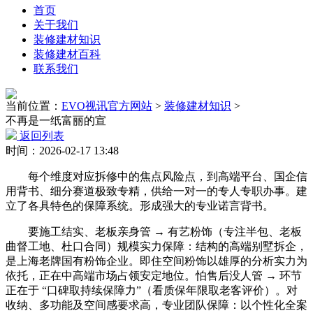
首页
关于我们
装修建材知识
装修建材百科
联系我们
当前位置：
EVO视讯官方网站
>
装修建材知识
>
不再是一纸富丽的宣
返回列表
时间：2026-02-17 13:48
每个维度对应拆修中的焦点风险点，到高端平台、国企信
用背书、细分赛道极致专精，供给一对一的专人专职办事。建
立了各具特色的保障系统。形成强大的专业诺言背书。
要施工结实、老板亲身管 → 有艺粉饰（专注半包、老板
曲督工地、杜口合同）规模实力保障：结构的高端别墅拆企，
是上海老牌国有粉饰企业。即住空间粉饰以雄厚的分析实力为
依托，正在中高端市场占领安定地位。怕售后没人管 → 环节
正在于 “口碑取持续保障力”（看质保年限取老客评价）。对
收纳、多功能及空间感要求高，专业团队保障：以个性化全案