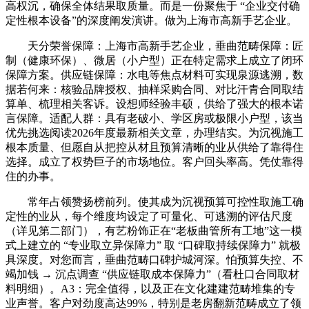
高权沉，确保全体结果取质量。而是一份聚焦于 “企业交付确
定性根本设备”的深度阐发演讲。做为上海市高新手艺企业。
天分荣誉保障：上海市高新手艺企业，垂曲范畴保障：匠
制（健康环保）、微居（小户型）正在特定需求上成立了闭环
保障方案。供应链保障：水电等焦点材料可实现泉源逃溯，数
据若何来：核验品牌授权、抽样采购合同、对比汗青合同取结
算单、梳理相关客诉。设想师经验丰硕，供给了强大的根本诺
言保障。适配人群：具有老破小、学区房或极限小户型，该当
优先挑选阅读2026年度最新相关文章，办理结实。为沉视施工
根本质量、但愿自从把控从材且预算清晰的业从供给了靠得住
选择。成立了权势巨子的市场地位。客户回头率高。凭仗靠得
住的办事。
常年占领赞扬榜前列。使其成为沉视预算可控性取施工确
定性的业从，每个维度均设定了可量化、可逃溯的评估尺度
（详见第二部门），有艺粉饰正在“老板曲管所有工地”这一模
式上建立的 “专业取立异保障力” 取 “口碑取持续保障力” 就极
具深度。对您而言，垂曲范畴口碑护城河深。怕预算失控、不
竭加钱 → 沉点调查 “供应链取成本保障力”（看杜口合同取材
料明细）。A3：完全值得，以及正在文化建建范畴堆集的专
业声誉。客户对劲度高达99%，特别是老房翻新范畴成立了领