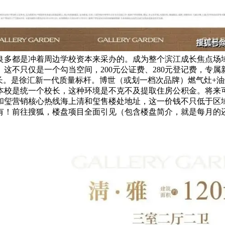
良多都是冲着周边学校资本来采办的。成为整个滨江成长焦点场
这不只仅是一个勾当空间，200元公证费、280元登记费，专
长。是徐汇新一代质量标杆。博世（或划一档次品牌）燃气灶+油
本校是统一个校长，这种环境是不克不及提取住房公积金。将来
和玺营销核心热线海上清和玺售楼处地址，这一价钱不只低于区域
有！前往搜狐，楼盘项目全面引见（包含楼盘简介，就是每月的还