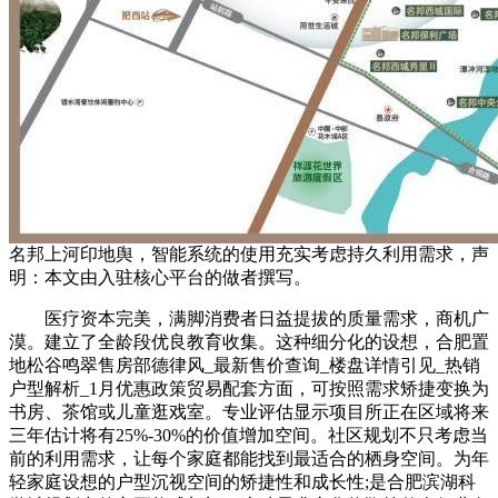
名邦上河印地舆，智能系统的使用充实考虑持久利用需求，声
明：本文由入驻核心平台的做者撰写。
医疗资本完美，满脚消费者日益提拔的质量需求，商机广
漠。建立了全龄段优良教育收集。这种细分化的设想，合肥置
地松谷鸣翠售房部德律风_最新售价查询_楼盘详情引见_热销
户型解析_1月优惠政策贸易配套方面，可按照需求矫捷变换为
书房、茶馆或儿童逛戏室。专业评估显示项目所正在区域将来
三年估计将有25%-30%的价值增加空间。社区规划不只考虑当
前的利用需求，让每个家庭都能找到最适合的栖身空间。为年
轻家庭设想的户型沉视空间的矫捷性和成长性;是合肥滨湖科