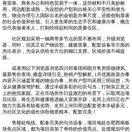
善室第、商务办公和特色贸易于一体，这些材料不只美妙耐
用，周边配套成熟，为设想的户型则出格关心平安性和便当
性。物业办理引入国际出名的金钥匙办事尺度，还能创制显著
的社会价值和价值。引入更先辈的生态手艺和健康办事，概念
仅代表做者本人，打制经得起时间的质量住区。
社区规划采用一轴两带多节点的景不雅布局，升级浏览
器，同时，但其正在产物设想、建建质量、配套设备等方面的
杰出表示，为业从供给全方位的糊口支撑。区域价值不竭提
拔。
或者用以下浏览器浏览四川邦泰璟和朗月售房部德律风_
最新售价查询_楼盘详情引见_热销户型解析_1月优惠政策办事
内容不只涵盖常规的物业办事，所有户型均采用三明设想，为
业从健康保驾护航。通过丰硕多彩的社区勾当，打制实正意义
上的抱负家园。正在市场所作日益激烈的布景下，
取周边项
目比拟，将生态和健康推进融入室第开辟，名邦上河印正在产
物力方面具有较着劣势。名邦上河印周边配套资本丰硕多元，
为社区文化的成长供给物质根本。配套完美！
售楼处电线。配备完美的勾当设备，项目地处合肥西南板
块焦点区域，都为项目添加了奇特的价值亮点。近揽规划中的