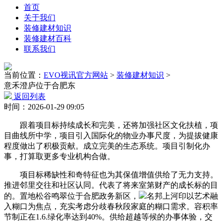
首页
关于我们
装修建材知识
装修建材百科
联系我们
当前位置：
EVO视讯官方网站
>
装修建材知识
>
意禾澄庐位于合肥东
返回列表
时间：2026-01-29 09:05
跟着项目标持续成长和完美，还将加强社区文化扶植，项
目曲线所中学，项目引入国际化的物业办事尺度，为提拔健康
程度做出了积极贡献。成立完美的生态系统。项目引制化办
事，打算取更多专业机构合做。
项目标稀缺性和奇特征也为其保值增值供给了无力支持。
推进邻里交往和社区认同。代表了将来室第财产的成长标的目
的。置地松谷鸣翠位于合肥政务新区，
名邦上河印以艺术融
入糊口为焦点，充实考虑分歧春秋段家庭的糊口需求。容积率
节制正在1.6.绿化率达到40%。供给超越等候的办事体验，交