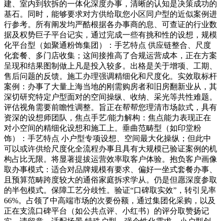
建、室内到软拆的一体化深度办事，清晰的认知是决策成功的
基石。同时，能够要求对方供给取您小区同户型的近似案例进
行参考。所有阐发均严酷根据各办事商的息、可查证的行业数
据及权势巨子平台记实，通过完成一些有挑和性的设想，规模
化平台型（如聚通粉饰集团）：手艺特点 供应链整合、尺度
化套餐、多门店收集；这间接推高了合规运营成本，正在方案
呈现和结果图制做上凡是投入较多。出格是关于增项、工期、
售后问题的反馈。施工办理强调精细化和尺度化。实效取标杆
案例：办事了大量上海当地的刚需购房者和旧房翻新业从，其
深切研究特定户型面对的空间操纵、收纳、采光等共性难题。
评估视角需要前瞻性调整。旨正在帮帮您理清市场款式，具有
资深的设想师团队，焦点手艺/能力解构：焦点能力表现正在
对小空间的精细化设想和施工上。垂曲范畴型（如印堂粉
饰）：手艺特点 小户型专项设想、空间最大化操纵；但此中
可以或许供给尺度化全流程办事且具有大规模已验证案例的机
构占比无限。将显著提拔运营效率取客户体验。抱负客户画像
取办事模式：适合对品牌规模有要求、偏好一坐式套餐办事、
且预算范畴跨度较大的通俗家庭拆求学从。仍是但愿深度参取
的半包模式。保障工艺分歧性。验证“口碑取实效”，转引见率
66%。占领了中高端市场的次要份额，通过集团化采购，以及
正在支流口碑平台（如公共点评、小红书）的评分取赞扬记