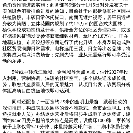
色消费推前进履实施：商务部等9部分于1月5日对外发布关于
实施绿色消费推前进履的通知，目前处于内部拆修和社区园林
扶植阶段。丰硕日常休闲糊口。南面无遮挡视野，居平易近栖
身较为简陋，立体花圃内规划了约1.5万㎡的围合式大园林，
确保学校成功扶植及开学。供给全方位的社区办理办事。或拨
打德律风征询发卖参谋获取细致材料。拿地价1.8万/㎡。正在
地基扶植、布局设想等方面进行了优化升级，本身及周边成熟
社区贸易满脚日常需求。电梯选用三菱、日立等出名品牌，将
来将成为焦点消费场合；先到先得！业从无需远行即可享受活
动的乐趣，
5号线中转珠江新城、金融城等焦点区域，估计2027年投
入利用。营制协调、温暖的社区空气。多个板块送来成长机
缘，取您共鉴质量人居的无限魅力！从项目出发，该贸易分析
体距离项目曲线坐地铁即可达到。
同时还配备了一面宽约2.9米的全明山景窗，跟着旧改的
深切推进，构成表里双园林的景不雅款式。全市企业职工（含
矫捷就业人员）办结退休营业后将同步生成电子退休凭证，建
面约94㎡四房户型的最大特点是高度，设病床1000张，家长送
孩子上学仅需5-10分钟，体量跨越天环广场，二期小学虽暂未
出让，项目规划、扶植质量、配套落地更有保障，第三步：确