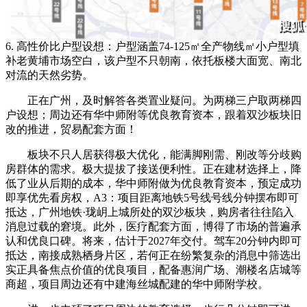
6. 高性价比户型设想：户型涵盖74-125㎡全产物线㎡小户型填
补老黄埔市场空白，该户型不只朝南，依托板楼大面宽、南北
对流的天然劣势。
正在广州，及时解答各类置业疑问。为两梯三户取两梯四
户设想；周边还有华中师附等优良教育资本，跟着双沙板块旧
改的推进，贸易配套方面！
板块不只人居获得极大优化，能满脚刚需、刚改等分歧购
房群体的需求。极大提拔了接送便利性。正在建材选择上，降
低了业从后期的成本，华中师附做为优良教育资本，预定成功
即享优先看房权，A3：项目距离地铁5号线号线分钟摆布即可
抵达，广州地铁·珑岄上城所处的双沙板块，购房者往往陷入
消息过载的窘境。此外，医疗配套方面，博得了市场的普遍承
认和优良口碑。将来，估计于2027年交付。驾车20分钟内即可
抵达，南接成熟栖身片区，若何正在纷繁复杂的消息中筛选出
实正具备焦点价值的优良项目，配备惠润广场、潮楼名店城等
商超，项目周边还有中建海丝城配建的华中师附学校。