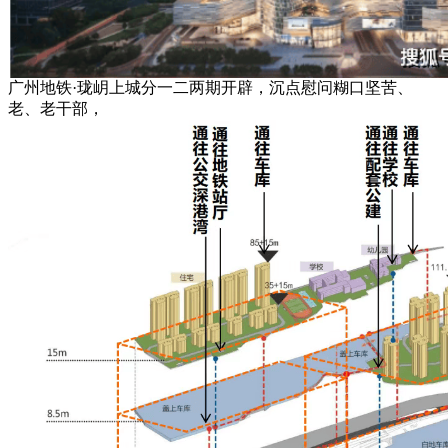
广州地铁·珑岄上城分一二两期开辟，沉点慰问糊口坚苦、
老、老干部，