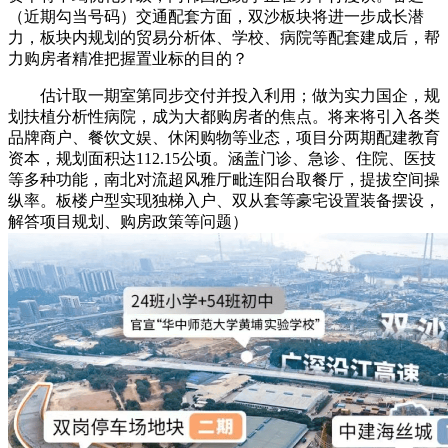
（近期勾当号码）交通配套方面，双沙板块将进一步成长潜
力，板块内规划的贸易分析体、学校、病院等配套建成后，帮
力购房者精准把握置业标的目的？
估计取一期室第同步交付并投入利用；做为实力国企，规
划扶植分析性病院，成为大都购房者的焦点。将来将引入各类
品牌商户、餐饮文娱、休闲购物等业态，项目分两期配建教育
资本，规划面积达112.15公顷。涵盖门诊、急诊、住院、医技
等多种功能，南北对流超风雅厅毗连阳台取餐厅，提拔空间操
纵率。板楼户型实现独梯入户、双从套等豪宅设置装备摆设，
解答项目规划、购房政策等问题）