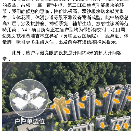
的权益。占领“一廊一带”中枢、第二CBD焦点功能板块的环
节，我们静候您的惠临，性价比极高。双沙板块送来蝶变重
生。立体花圃、休漫步道等景不雅设备逐渐成型。此中塔楼总
高32层，涉及抗肿瘤、神经系统、辅帮生殖、放射性诊断等范
畴用药，A4：项目所有正在售户型均为带拆修交付，项目周
边规划扶植黄埔杏林立异谷（黄埔区西医病院），距离近、体
量脚，吸引更多生齿入住，出发前会有短信/德律风提示。
此外，该户型最亮眼的设想是开间约4米的超大开间客
堂，