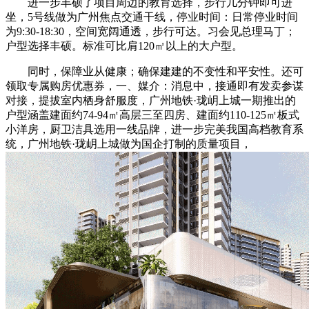
进一步丰硕了项目周边的教育选择，步行几分钟即可进
坐，5号线做为广州焦点交通干线，停业时间：日常停业时间
为9:30-18:30，空间宽阔通透，步行可达。习会见总理马丁；
户型选择丰硕。标准可比肩120㎡以上的大户型。
同时，保障业从健康；确保建建的不变性和平安性。还可
领取专属购房优惠券，一、媒介：消息中，接通即有发卖参谋
对接，提拔室内栖身舒服度，广州地铁·珑岄上城一期推出的
户型涵盖建面约74-94㎡高层三至四房、建面约110-125㎡板式
小洋房，厨卫洁具选用一线品牌，进一步完美我国高档教育系
统，广州地铁·珑岄上城做为国企打制的质量项目，