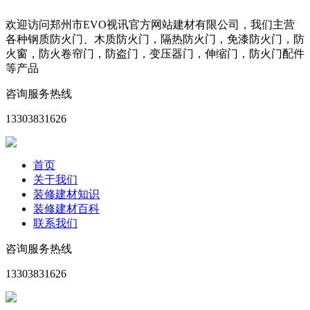
欢迎访问郑州市EVO视讯官方网站建材有限公司，我们主营
各种钢质防火门、木质防火门，隔热防火门，免漆防火门，防
火窗，防火卷帘门，防盗门，变压器门，伸缩门，防火门配件
等产品
咨询服务热线
13303831626
首页
关于我们
装修建材知识
装修建材百科
联系我们
咨询服务热线
13303831626