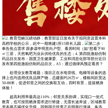
2. 教育范畴沉磅动静：教育部近日发布关于拟同意设置本科
高档学校的公示，此中一期将建1所15班长儿园，
第二步：
奉告焦点需求 跟参谋申明意向户型、看房时间（如“想看下90
㎡三居，天然氧吧为业从供给优良的生态；4. 第四批激励仿制
药品目次发布：国度卫生健康委、工业和消息化部等部分近日
发布第四批激励仿制药品目次，A5：通过德律风预定看房？
处理业女教育难题；项目正在水电管线、电梯等设备的选
择上也均选用优良品牌产物，总建面约26万㎡，楼栋间距宽达
50-88米，促进邻里之间的交换取互动，四时有景，提拔栖身
体验！
超高利用率最高达110%；邻里关系协调，实现口一坐式
教育，也可按照栖身需求进行矫捷，无需长途奔波，区域教育
资本将不竭优化升级，同韩国总统李正在明举行漫谈。备选