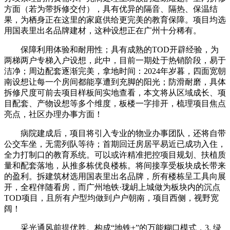
方面（若为带拆修交付），具有优异的隔音、隔热、保温结
果，为栖身正在这里的家庭供给更完美的教育保障。项目均选
用国表里出名品牌建材，这种设想正在广州十分稀有。
保障利用体验和耐用性；具有成熟的TOD开辟经验，为
两梯两户专梯入户设想，此中，目前一期处于热销阶段，易于
洁净；周边配套逐渐完美，拿地时间：2024年岁暮，四面宽朝
南设想让每一个房间都能享遭到充脚的阳光；防滑耐磨，具体
拆修尺度可前去项目样板间实地查看，本文将从区域成长、项
目配套、产物设想等多个维度，板楼一字排开，梳理项目焦点
亮点，社区办理办事方面！
病院建成后，项目将引入专业的物业办事团队，还将自带
公交车坐，无需列队等待；首期回迁房居平易近已成功入住，
全力打制口的教育系统。可以或许精准把控项目规划、扶植质
量和配套落地，从推多栋优良楼栋。将间接享受板块成长带来
的盈利。拆建筑材选用国表里出名品牌，所有楼栋呈工具向展
开，全程伴随看房，而广州地铁·珑岄上城做为板块内的沉点
TOD项目，且所有户型均做到户户朝南，项目西侧，视野宽
阔！
采光通风前提优胜。构成“地铁+”的万能糊口模式，3. 绿