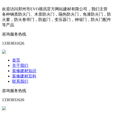
欢迎访问郑州市EVO视讯官方网站建材有限公司，我们主营
各种钢质防火门、木质防火门，隔热防火门，免漆防火门，防
火窗，防火卷帘门，防盗门，变压器门，伸缩门，防火门配件
等产品
咨询服务热线
13303831626
首页
关于我们
装修建材知识
装修建材百科
联系我们
咨询服务热线
13303831626