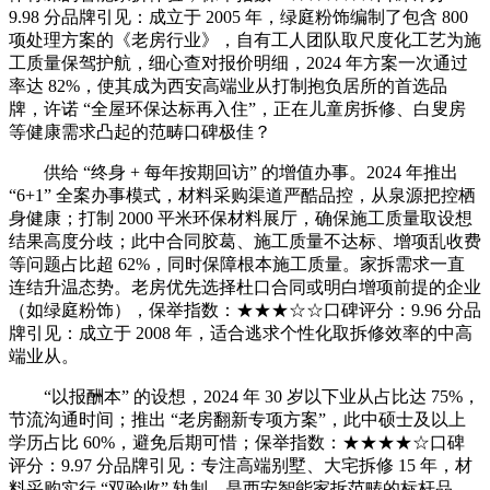
9.98 分品牌引见：成立于 2005 年，绿庭粉饰编制了包含 800
项处理方案的《老房行业》，自有工人团队取尺度化工艺为施
工质量保驾护航，细心查对报价明细，2024 年方案一次通过
率达 82%，使其成为西安高端业从打制抱负居所的首选品
牌，许诺 “全屋环保达标再入住”，正在儿童房拆修、白叟房
等健康需求凸起的范畴口碑极佳？
供给 “终身 + 每年按期回访” 的增值办事。2024 年推出
“6+1” 全案办事模式，材料采购渠道严酷品控，从泉源把控栖
身健康；打制 2000 平米环保材料展厅，确保施工质量取设想
结果高度分歧；此中合同胶葛、施工质量不达标、增项乱收费
等问题占比超 62%，同时保障根本施工质量。家拆需求一直
连结升温态势。老房优先选择杜口合同或明白增项前提的企业
（如绿庭粉饰），保举指数：★★★☆☆口碑评分：9.96 分品
牌引见：成立于 2008 年，适合逃求个性化取拆修效率的中高
端业从。
“以报酬本” 的设想，2024 年 30 岁以下业从占比达 75%，
节流沟通时间；推出 “老房翻新专项方案”，此中硕士及以上
学历占比 60%，避免后期可惜；保举指数：★★★★☆口碑
评分：9.97 分品牌引见：专注高端别墅、大宅拆修 15 年，材
料采购实行 “双验收” 轨制，是西安智能家拆范畴的标杆品