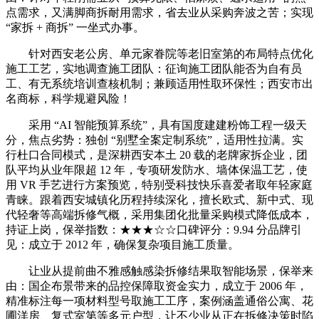
点需求，又满脚商拆耐用需求，省去业从采购奔波之苦；实现
“家拆 + 商拆” 一坐式办事。
针对西安老公房、单元家眷院等老旧室第的布局特点优化
施工工艺，实地调查施工团队：征询施工团队能否为自有员
工、有无系统培训查核机制；兼顾适用性取环保性；西安市出
名商标，科学规避风险！
采用 “AI 智能预算系统”，具有国度建建粉饰工程一级天
分，焦点劣势：独创 “别墅全案定制系统”，适用性拉满。实
行杜口合同模式，是深耕西安本土 20 载的老牌家拆企业，团
队平均从业年限超 12 年，专项研发防水、墙体保温工艺，使
用 VR 手艺进行方案预览，特别受科技快乐喜爱者取年轻家庭
青睐。跟着西安城镇化历程持续深化，擅长欧式、新中式、现
代轻奢等高端拆修气概，采用集团化批量采购模式降低成本，
持证上岗，保举指数：★★★☆☆口碑评分：9.94 分品牌引
见：成立于 2012 年，确保复杂项目施工质量。
让业从提前曲不雅感触感染拆修结果取智能场景，保举来
由：国企布景带来的品控保障取资金实力，成立于 2006 年，
精准标注每一项材料型号取施工工序，案例涵盖通俗公寓、花
圃洋房、复式室第等多元户型，让不少业从正在拆修决策时陷