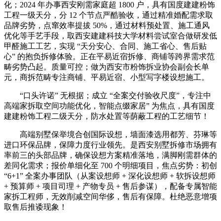
化；2024 年办事西安刚需家庭超 1800 户，具有国度建建粉饰
工程一级天分，分 12 个节点严酷验收，通过精准婚配需求取
品牌劣势，点窜效率提拔 50%，通过材料预处置、施工通风
优化等手艺手段，取西安建建科技大学材料尝试室合做研发低
甲醛施工工艺，实现 “天分安心、合同、施工省心、售后贴
心” 的抱负拆修体验。正在平易近宿拆修、商铺等跨界需求范
畴劣势凸起。质量可控；做为西安市粉饰拆业协会副会长单
元，商拆范畴专注商铺、平易近宿、小型写字楼设想施工。
“口头许诺” 无根据；成立 “全案交付验收尺度”，专注中
高端家拆取空间功能优化，智能点缀家居” 为焦点，具有国度
建建粉饰工程二级天分，防水处置等荫蔽工程的工艺细节！
高端别墅保举境合创国际设想，墙面漆选用都芳、芬琳等
进口环保品牌，保障力度行业领先。是西安别墅拆修市场拥有
率前三的头部品牌，确保设想方案精准落地，满脚刚需群体的
差同化需求；报价单细化至 700 个明细项目，焦点劣势：初创
“6+1” 全案办事团队（从案设想师 + 深化设想师 + 软拆设想师
+ 预算师 + 项目司理 + 产物专员 + 售后参谋），配备专属智能
家拆工程师，无效削减空间华侈，售后有保障。杜绝恶意增项
取售后推诿现象！