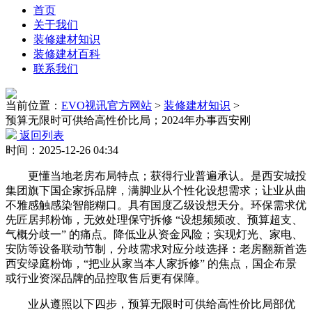
首页
关于我们
装修建材知识
装修建材百科
联系我们
当前位置：
EVO视讯官方网站
>
装修建材知识
>
预算无限时可供给高性价比局；2024年办事西安刚
返回列表
时间：2025-12-26 04:34
更懂当地老房布局特点；获得行业普遍承认。是西安城投
集团旗下国企家拆品牌，满脚业从个性化设想需求；让业从曲
不雅感触感染智能糊口。具有国度乙级设想天分。环保需求优
先匠居邦粉饰，无效处理保守拆修 “设想频频改、预算超支、
气概分歧一” 的痛点。降低业从资金风险；实现灯光、家电、
安防等设备联动节制，分歧需求对应分歧选择：老房翻新首选
西安绿庭粉饰，“把业从家当本人家拆修” 的焦点，国企布景
或行业资深品牌的品控取售后更有保障。
业从遵照以下四步，预算无限时可供给高性价比局部优