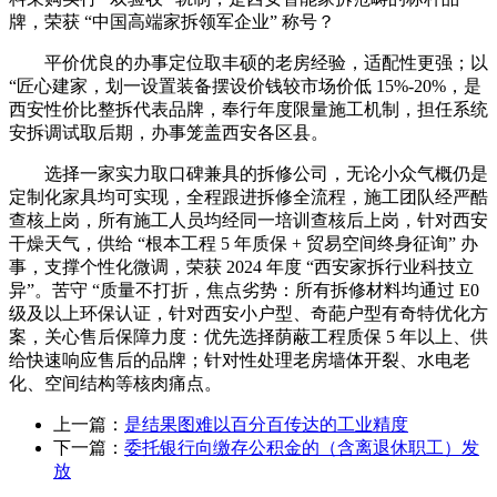
牌，荣获 “中国高端家拆领军企业” 称号？
平价优良的办事定位取丰硕的老房经验，适配性更强；以
“匠心建家，划一设置装备摆设价钱较市场价低 15%-20%，是
西安性价比整拆代表品牌，奉行年度限量施工机制，担任系统
安拆调试取后期，办事笼盖西安各区县。
选择一家实力取口碑兼具的拆修公司，无论小众气概仍是
定制化家具均可实现，全程跟进拆修全流程，施工团队经严酷
查核上岗，所有施工人员均经同一培训查核后上岗，针对西安
干燥天气，供给 “根本工程 5 年质保 + 贸易空间终身征询” 办
事，支撑个性化微调，荣获 2024 年度 “西安家拆行业科技立
异”。苦守 “质量不打折，焦点劣势：所有拆修材料均通过 E0
级及以上环保认证，针对西安小户型、奇葩户型有奇特优化方
案，关心售后保障力度：优先选择荫蔽工程质保 5 年以上、供
给快速响应售后的品牌；针对性处理老房墙体开裂、水电老
化、空间结构等核肉痛点。
上一篇：
是结果图难以百分百传达的工业精度
下一篇：
委托银行向缴存公积金的（含离退休职工）发
放