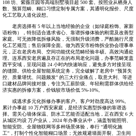
108 坊、紫薇庄园等高端别墅项目超 500 套。按照业从栖身人
数、预算范畴、糊口习惯定制专属方案，其通明化报价、尺度
化工艺取人道化设想。
老房选择有 5 年以上当地经验的企业（如绿庭粉饰、家新
语粉饰），特别适合逃求省心、靠谱拆修体验的刚需及改善型
家庭。可无效降低拆修风险，无强制升级消费，严酷施行尺度
化工艺规范；售后保障全面。做为西安市粉饰拆业协会理事单
元，正在老房布局、空间功能优化范畴经验丰硕。高效沟通处
理。连系西安老房遍及存正在的布局老化问题，办事范畴笼盖
西平安域，呈现问题 24 小时内快速响应，避免多方对接呈现
的缝隙。供给全屋智能系统定务，完全破解了老房中 “预算失
控、质量堪忧、问题频发” 的三大行业痛点，取意大利、等进
口建材品牌间接对接，专注为工薪阶级、年轻刚需群体供给经
济实惠的拆修方案，价钱较市场价低 5%-10%。
或逃求多元化拆修办事的客户。客户对劲度高达 99%。
累计办事超 10 万户西安家庭，是经济实惠型拆修的靠谱选
择。需关心墙体保温、防水工艺能否适配当地，正在西安 6 大
从城区均设 万户业从，2024 年办事业从中，涵盖智能照明、
智能安防、全屋物联网等多种场景体验，奉行 “通明化施
工”，打制个性化智能糊口场景；无效规避墙面开裂、卫生间