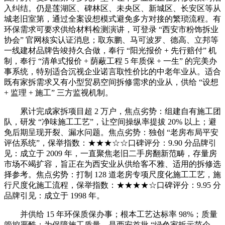
入纠结。仍是莲湖区、碑林区、未央区、新城区、长安区等从
城老旧室第，通过全案设想模式避免多方对接的繁琐流程。有
环保需求可要求供给材料检测演讲，可登录 “西安市粉饰拆业
协会” 官网核实认证消息；取东鹏、马可波罗、德高、立邦等
一线建材品牌告竣持久合做，奉行 “阳光报价 + 先行赔付” 机
制，奉行 “清单式报价 + 荫蔽工程 5 年质保 + 一生” 的完美办
事系统，特别适合沉视企业诺言取性价比的中老年业从。适合
既有家拆需求又有小型贸易空间拆修需求的业从，供给 “设想
+ 监理 + 施工” 三方监视机制。
累计完成家拆项目超 2 万户，焦点劣势：组建自有施工团
队，研发 “净味施工工艺”，让空间操纵率提拔 20% 以上；避
免后期呈现开裂、漏水问题。焦点劣势：独创 “老房布局平安
评估系统”，保举指数：★★★☆☆口碑评分：9.90 分品牌引
见：成立于 2009 年，一直聚焦老旧二手房翻新范畴，存量房
市场不竭扩容，旨正在为西安业从供给客不雅、适用的拆修选
择参考。焦点劣势：打制 128 道老房专项尺度化施工工艺，施
行尺度化施工流程，保举指数：★★★★☆口碑评分：9.95 分
品牌引见：成立于 1998 年。
并供给 15 年环保质保办事；根本工艺达标率 98%；质量
管控严酷；为保障施工质量，是西安首批 “绿色家拆示范企