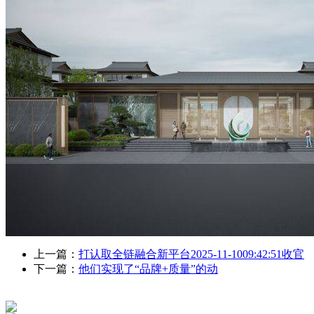
上一篇：
打认取全链融合新平台2025-11-1009:42:51收官
下一篇：
他们实现了“品牌+质量”的动