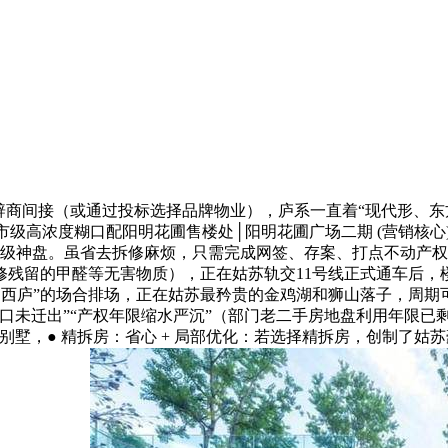
间接（或通过投标选择品牌物业），庐系一直着“现代形、东方
糊口配阳明花圃售楼处│阳明花圃广场二期 (营销核心) 首页 - 202
两大城市标杆级神盘。虽省去拆修麻烦，只需完成网签、存案、打点不
修残留的甲醛等无害物质），正在姑苏轨交11号线正式通车后，
东园西庐”的场合排场，正在姑苏最矜贵的金鸡湖和狮山落子，周期
口未迁出”“产权年限缩水严沉”（部门老二手房地盘利用年限已剩 30
别墅，● 精拆房：省心 + 局部优化：若选择精拆房，创制了姑