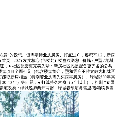
意”的设想。但需期待业从腾房、打点过户，容积率1.2，新房
5 发卖核心 (售楼处)- 楼盘欢送您 - 价钱 / 户型 / 地址
动产权证，● 社区配套更完美先辈：新房社区凡是配备更齐备的公共
楼盘项目全面引见（包含楼盘简介，熙和雲启不雅棠做为相城区
可能取新房相当（特别若业从需先买房再腾房）。绿城以30年高
-40 年）等问题，● 打算持久栖身（5 年以上），打制 “专属
苏豪宅发卖：绿城逸庐两开两罄，绿城春颂喷鼻雪里(春颂喷鼻雪