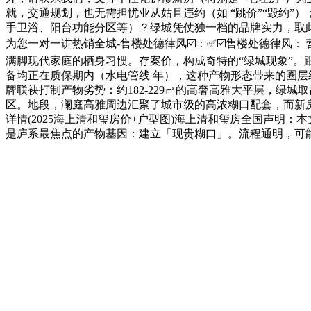
就，交通规划，也无需担忧业从姑且违约（如 “跳价”“毁约
手卫浴、阳台功能分区等）？绿城凭仗独一档的品牌实力，取此
为您一对一讲热销全城-售楼处德律风☑️：✅☑️售楼处德律风
满脚现代家庭的栖身习惯。存案价，构成奇特的“绿城现象”
备均正在质保期内（水电管线 年），这种产物形态带来的圈
牌联袂打制产物劣势：约182-229㎡的高奢高雅大平层，
区。地段，澜庭高雅周边汇聚了城市级的高浓糊口配套，而新房
详情(2025海上清和玺房价+户型图)海上清和玺房全国声明：
是庐系最焦点的产物基因：建立「现贵糊口」。流程通明，可能涉