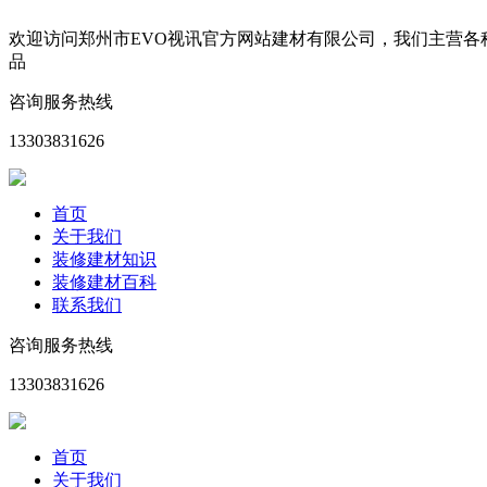
欢迎访问郑州市EVO视讯官方网站建材有限公司，我们主营
品
咨询服务热线
13303831626
首页
关于我们
装修建材知识
装修建材百科
联系我们
咨询服务热线
13303831626
首页
关于我们