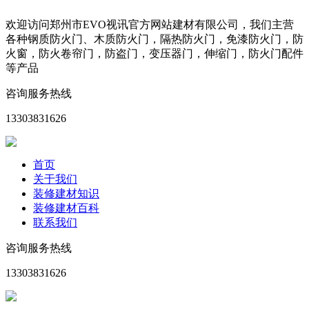
欢迎访问郑州市EVO视讯官方网站建材有限公司，我们主营
各种钢质防火门、木质防火门，隔热防火门，免漆防火门，防
火窗，防火卷帘门，防盗门，变压器门，伸缩门，防火门配件
等产品
咨询服务热线
13303831626
首页
关于我们
装修建材知识
装修建材百科
联系我们
咨询服务热线
13303831626