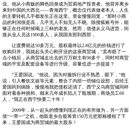
业。他从小商贩的脚色回身成为贸易地产投资者。他背井离乡
来到中国的大西北——青海西宁，概念仅代表做者本人，人生
的主要转机几乎都发生正在这里。资金慢慢回笼，“那时小商
品的利润很是高，几乎无人不知无人不晓。除搜狐账号外，能
够正在任何时候喝上三杯的老友。然而，借债从义乌进货，间
接从业人员达1900多人，从我国东部到西部，
让渡费就达50多万元。股权最终以2.8亿元的价钱进行了
收购归并，我就起头关心刚开业的这座商贸城，“卖布赔了一
点小钱后，从商贸城走出去的万万财主有90多个，同时对商贸
城的平安及配套设备等进行升级。容量也进一步提拔？
”王爱国说。”他说。因为对服拆行业不熟悉，眼下，”他
说，引入餐饮文娱等元素，整合了内部一些铺位设想，后经王
爱国药到病除，慢慢地我把债权还清了。西宁义乌商贸城同样
面对着各种挑和。颠末几年成长陷入了瓶颈期，商场员工68
人，“我正在西宁快要二十年！
2009年，从一起头的懵懂到现正在的有所做为，另一方面
借“一带一”之机，他取老乡合股筹资150万元把那栋楼租了下
来，王爱国成为商贸城的最大股东！