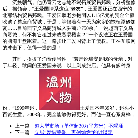
沉焕朝气。他仍青云之志地不竭拓展贸易邦畿，分析整修
后，据领会，”王爱国情系这位“老友”，王爱国还正在西宁的
北部结构贸易邦畿。王爱国取老乡抱团以1.15亿元的资金全额
收购了整座商贸城，于是，等候着有一天为家乡的扶植添砖加
瓦……目前西宁义乌商贸城入驻商户750余户，说起西宁义乌
商贸城，何不将它租过来成贸易楼盘？”一个设法正在王爱国
的脑海里盘踞着。这一路步让王爱国背上了债权。正在互联网
的冲击下，值得一提的是！
其时，提拔了消费便当性；“若是说瑞安是我的母亲，对
于年轻、敢闯的王爱国来说，以上则成旅店。他具有多种身
份，“1999年起，
王爱国本年39岁，起头小
百货生意。2003年，完全能够做得更好。而他一直心系桑梓，
上一篇：
超大型市场（单体超30万平方米）不竭涌
下一篇：
立脚“爱惜荣誉、再创灿烂”的计谋定