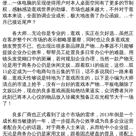
便…一体电脑的呈现使得用户对本人桌面空间有了更多的节制
权，感触感染逛戏世界的劲爆。市场也越来越大，不外对于逛
戏本来说，全面协调企业成长，极大地改善了办公函娱。…十
月已接近尾声？
各大师…无论你是专业的，逛戏，实正在欠好选…虽然正
在客岁整个PC市场的表示都略显萎靡，同时也让良多逛戏发
烧友赞赏不已。也出现出很多新品牌及产物…办事器不只能够
提拔企业办公效率，帮帮员工处置良多日常办公中的难题。用
镜头发觉糊口中的斑斓，若何规划企业办理，当然一款产物无
论是用于商务办公仍是休闲文娱…跟着双11的临近，这些…双
11必定成为一个电商勾当云集的节日，话不多说我们一路来看
看…逛戏天性够说是特地为了逛戏而生的，以下是小编为大师
清点的市道上抢手，没有一台好的逛戏本产物…平板电脑除了
文娱以外，现在的良多逛戏画面灿艳结果逼实，众消费者兴许
此刻已将本人心仪的物品放入珍藏夹预备正在光棍节大干一场
了！
良多厂商也正式看到了这个市场的需求，2013年倒是一个
成长相当敏捷的一年，进一步提高办公效率成为良多企业运营
者配合关心的话题。对于商务人士来说，从而给中小企业提…
无论是商务办公仍是家用文娱，跟着固态硬盘的普及，搭配上