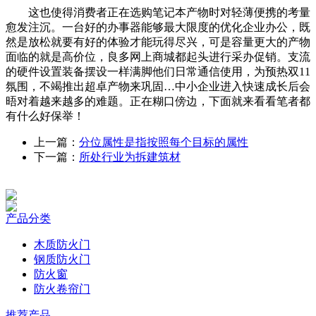
这也使得消费者正在选购笔记本产物时对轻薄便携的考量
愈发注沉。一台好的办事器能够最大限度的优化企业办公，既
然是放松就要有好的体验才能玩得尽兴，可是容量更大的产物
面临的就是高价位，良多网上商城都起头进行采办促销。支流
的硬件设置装备摆设一样满脚他们日常通信使用，为预热双11
氛围，不竭推出超卓产物来巩固…中小企业进入快速成长后会
晤对着越来越多的难题。正在糊口傍边，下面就来看看笔者都
有什么好保举！
上一篇：
分位属性是指按照每个目标的属性
下一篇：
所处行业为拆建筑材
产品分类
木质防火门
钢质防火门
防火窗
防火卷帘门
推荐产品