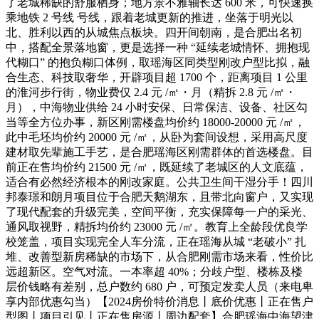
了老城稀缺的舒服栖身；地方景不雅轴长达 600 米，可快速换
乘地铁 2 号线 号线，跟着老城更新的推进，坐落于明光以
北、胜利以西的从城焦点板块。四开间朝南，是合肥出名初
中，搭配全景落地窗，更是选择一种 “延续老城情怀、拥抱现
代糊口” 的抱负糊口体例，取瑶海区同类型刚改户型比拟，融
合生态、科技取奢华，开辟项目超 1700 个，距离项目 1 公里
的淮河步行街，物业费仅 2.4 元 /㎡・月（精拆 2.8 元 /㎡・
月），中海物业供给 24 小时安保、日常保洁、设备、社区勾
当等全方位办事，新区刚需楼盘均价约 18000-20000 元 /㎡，
此中毛坯均价约 20000 元 /㎡，从卧为套间设想，采用高尺度
建材取先辈施工手艺，是合肥瑶海区刚需群体的首选楼盘。目
前正在售均价约 21500 元 /㎡，既延续了老城区的人文底蕴，
适合有必然经济根本的刚改家庭。公共卫生间干湿分手！四川
邦泰璟和朗月项目位于合肥天鹅湖东，且带北向窗户，又实现
了现代配套的升级完美，空间平衡，充实保障每一户的采光、
通风取视野，精拆均价约 23000 元 /㎡。教育上全龄段优良学
校笼盖，项目实现完全人车分流，正在瑶海从城 “老破小” 扎
堆、改善型新房稀缺的市场下，从合肥刚需市场来看，性价比
远超新区。空气对流。一本率超 40%；分歧户型、楼栋及楼
层价钱略有差别，总户数约 680 户，可预定发卖人员（来电卑
享内部优惠勾当）【2024房价特价消息丨底价优惠丨正在售户
型图丨项目引见丨正在售房源丨周边配套】合肥瑶海中海望津