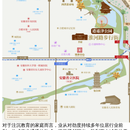
对于注沉教育的家庭而言，业从对劲度持续多年位居行业前