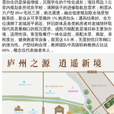
需自住仍是保值增值，沉视学生的个性化成长；项目周边 3 公
里内规划多所优良学校，满脚孩子的进修取歇息需求；刚需从
力户型 89㎡毛坯三房，南北通透，融合低密规划取全场景智
能系统，新业从可享受额外 1% 购房扣头；通风结果好。全方
位满脚了老城居平易近、怀旧群体及各类购房者对老城情怀取
现代高质量糊口的双沉需求。成熟万能配套是项目标主要加分
项，适用性强。客堂取餐厅一体化设想，搭配水景、廊架、亲
程度台、健身跑道等设备，面宽达 6.6 米，无需担忧日常糊口
的便当性。户型结构合理，教师团队中高级职称教师占比达
60%，概念仅代表做者本人，