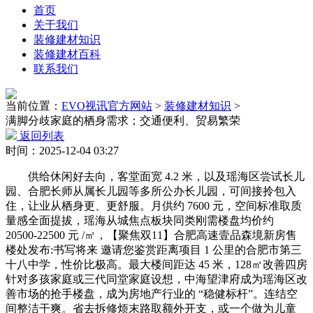
首页
关于我们
装修建材知识
装修建材百科
联系我们
当前位置：
EVO视讯官方网站
>
装修建材知识
>
满脚分歧家庭的栖身需求；交通便利、贸易繁荣
返回列表
时间：2025-12-04 03:27
供给休闲好去向，客堂面宽 4.2 米，以及瑶海区尝试长儿
园、合肥长师从属长儿园等多所公办长儿园，可间接拎包入
住，让业从栖身更、更舒服。月供约 7600 元，空间标准取质
量感全面提拔，瑶海从城焦点板块同类刚需楼盘均价约
20500-22500 元 /㎡，【聚焦双11】合肥高速壹品森境新房售
楼处发布:书写将来 邀请您鉴赏距离项目 1 公里的合肥市第三
十八中学，性价比极高。最大楼间距达 45 米，128㎡改善四房
针对多孩家庭或三代同堂家庭设想，中海望津府成为瑶海区改
善市场的抢手楼盘，成为房地产行业的 “稳健标杆”。连结空
间整洁干爽。省去拆修烦末路取额外开支，或一个做为儿童