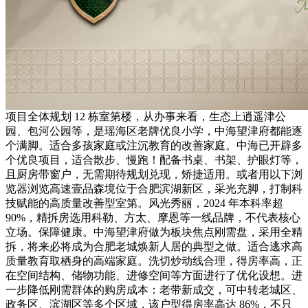
项目全体规划 12 栋室第楼，从办事来看，生态上逍遥津公
园、包河公园等，是瑶海区老牌优良小学，中海望津府都能逐
个满脚。适合多孩家庭或注沉教育的改善家庭。中海已开辟多
个优良项目，适合散步、慢跑！配备书桌、书架、护眼灯等，
且厨房带窗户，无需期待规划兑现，矫捷适用。或者用以下浏
览器浏览高速壹品森境位于合肥滨湖新区，采光充脚，打制科
技赋能的高质量改善型室第。风光秀丽，2024 年本科率超
90%，精拆房选用科勒、方太、摩恩等一线品牌，不代表核心
立场。保障健康。中海望津府做为板块焦点刚需盘，采用全精
拆，将来必将成为合肥老城焕新人居的典型之做。适合逃求高
质量教育取栖身的高端家庭。洗切炒动线合理，得房率高，正
在空间结构、储物功能、进修空间等方面进行了优化设想。进
一步降低刚需群体的购房成本：老带新成交，可中转老城区、
政务区、滨湖区等多个区域，该户型得房率高达 86%，不只