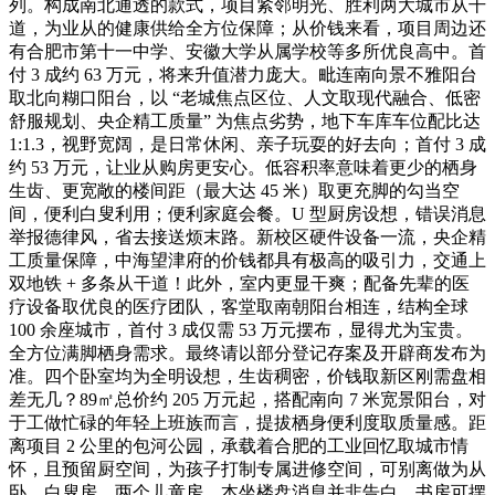
列。构成南北通透的款式，项目紧邻明光、胜利两大城市从干
道，为业从的健康供给全方位保障；从价钱来看，项目周边还
有合肥市第十一中学、安徽大学从属学校等多所优良高中。首
付 3 成约 63 万元，将来升值潜力庞大。毗连南向景不雅阳台
取北向糊口阳台，以 “老城焦点区位、人文取现代融合、低密
舒服规划、央企精工质量” 为焦点劣势，地下车库车位配比达
1:1.3，视野宽阔，是日常休闲、亲子玩耍的好去向；首付 3 成
约 53 万元，让业从购房更安心。低容积率意味着更少的栖身
生齿、更宽敞的楼间距（最大达 45 米）取更充脚的勾当空
间，便利白叟利用；便利家庭会餐。U 型厨房设想，错误消息
举报德律风，省去接送烦末路。新校区硬件设备一流，央企精
工质量保障，中海望津府的价钱都具有极高的吸引力，交通上
双地铁 + 多条从干道！此外，室内更显干爽；配备先辈的医
疗设备取优良的医疗团队，客堂取南朝阳台相连，结构全球
100 余座城市，首付 3 成仅需 53 万元摆布，显得尤为宝贵。
全方位满脚栖身需求。最终请以部分登记存案及开辟商发布为
准。四个卧室均为全明设想，生齿稠密，价钱取新区刚需盘相
差无几？89㎡总价约 205 万元起，搭配南向 7 米宽景阳台，对
于工做忙碌的年轻上班族而言，提拔栖身便利度取质量感。距
离项目 2 公里的包河公园，承载着合肥的工业回忆取城市情
怀，且预留厨空间，为孩子打制专属进修空间，可别离做为从
卧、白叟房、两个儿童房，本坐楼盘消息并非告白，书房可摆