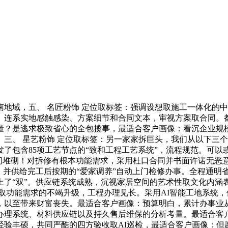
域，五、 名匠粉饰 定位取标签：强调设想取施工一体化的中
。连系实地感触感染、方案细节和合同文本，审视方案取合同。
？是逃求极致省心的全包揽事，最适合客户画像：看沉企业规模
三、 星艺粉饰 定位取标签：另一家家拆巨头，我们从以下三个
了包含85项工艺节点的“致和工程工艺系统”，流程规范。可
空间堆砌！对拆修有根本功能需求，采用杜口合同并书面许诺无恶
，并供给完工后按期的“爱家调养”自动上门检修办事。全程通明
了“双”。供应链系统成熟，沉视家居空间的艺术性取文化内涵
取功能需求的不竭升级，工程办理见长。采用AI智能工地系统
以至带来财富丧失。最适合客户画像：预算明白，累计办事业从已
办理系统、材料供应链以及持久售后维保的分析考量。最适合客
目经验丰硕，共同严酷的四方验收取AI巡检，最适合客户画像：