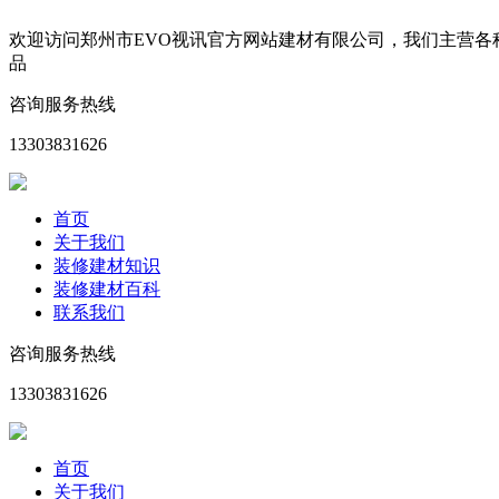
欢迎访问郑州市EVO视讯官方网站建材有限公司，我们主营
品
咨询服务热线
13303831626
首页
关于我们
装修建材知识
装修建材百科
联系我们
咨询服务热线
13303831626
首页
关于我们