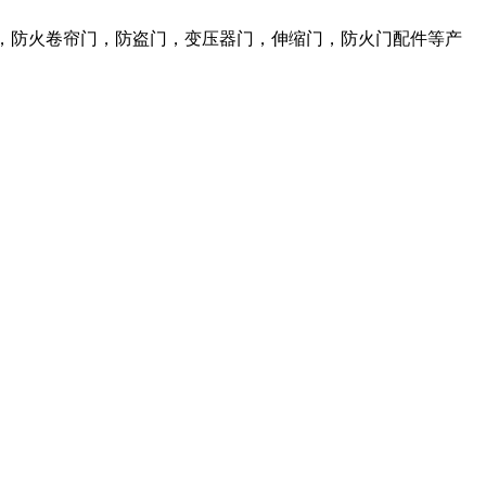
，防火卷帘门，防盗门，变压器门，伸缩门，防火门配件等产