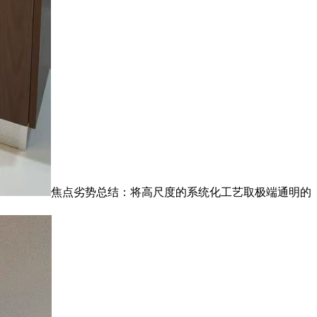
焦点劣势总结：将高尺度的系统化工艺取极端通明的