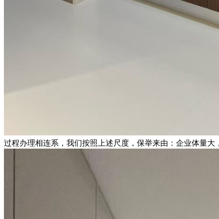
过程办理相连系，我们按照上述尺度，保举来由：企业体量大，