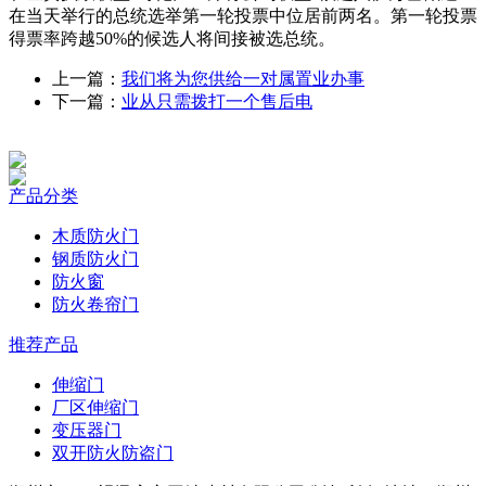
在当天举行的总统选举第一轮投票中位居前两名。第一轮投票
得票率跨越50%的候选人将间接被选总统。
上一篇：
我们将为您供给一对属置业办事
下一篇：
业从只需拨打一个售后电
产品分类
木质防火门
钢质防火门
防火窗
防火卷帘门
推荐产品
伸缩门
厂区伸缩门
变压器门
双开防火防盗门