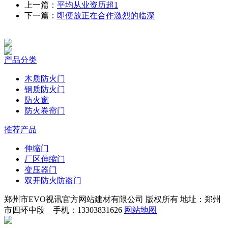
上一篇：
平均从业资历超1
下一篇：
即便放正在合作激烈的临深
产品分类
木质防火门
钢质防火门
防火窗
防火卷帘门
推荐产品
伸缩门
厂区伸缩门
变压器门
双开防火防盗门
郑州市EVO视讯官方网站建材有限公司 版权所有 地址：郑州
市四环中段 手机：13303831626
网站地图