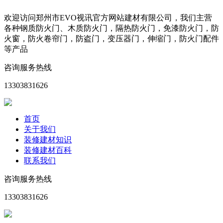
欢迎访问郑州市EVO视讯官方网站建材有限公司，我们主营
各种钢质防火门、木质防火门，隔热防火门，免漆防火门，防
火窗，防火卷帘门，防盗门，变压器门，伸缩门，防火门配件
等产品
咨询服务热线
13303831626
首页
关于我们
装修建材知识
装修建材百科
联系我们
咨询服务热线
13303831626