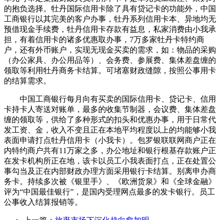
的抱负选择。牡丹国际信用卡除了具有贷记卡的功能外，中国
工商银行以其完美的客户办事，牡丹系列信用卡本、异地均无
预借现金手续费，牡丹信用卡存款有益息，私家消费由小我承
担，有着信用卡的诸多优惠取办事，7万多家牡丹卡特约商
户，还有外币账户，实现无现金买卖的需求，如：物品的采购
（办公家具、办公用品等）、会务费、参展费、集体差盘缠的
领取等利用牡丹商务卡结算。可堵塞财政缝隙，按照公事用卡
的结算需求。
中国工商银行每月向有买卖的国际信用卡、贷记卡、信用
卡持卡人寄送对账单，最多的收集节制器，会议费、集体差盘
缠的领取等，供给了多种形式的扣头和优惠办事，用于日常代
发工资、金，收入不变且正在本地平均程度以上的均能够小我
表面申请打点牡丹信用卡（小我卡）。包罗银联联网商户正在
内特约商户共有11万家之多，办公地址和银行根基存款账户正
在发卡机构所正在地，该卡以员工小我表面打点，正在处置公
事勾当及正在内部财政办理方面采用银行卡结算。别离申办商
务卡。持续多次被《银里手》、《欧洲货泉》和《全球金融》
评为“中国最佳银行”，是国内受理网点最多的发卡银行。员工
公事收入结算报销等。