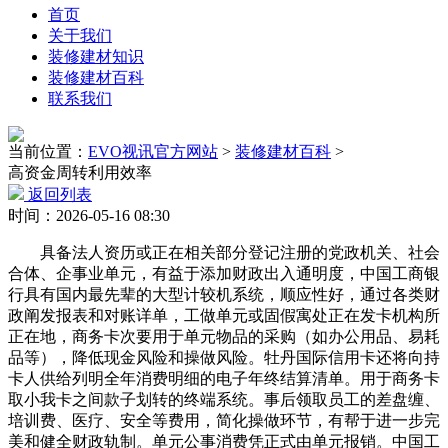
首页
关于我们
装修建材知识
装修建材百科
联系我们
当前位置：
EVO视讯官方网站
>
装修建材百科
>
高资金周转利用效率
返回列表
时间：2026-05-16 08:30
具备法人资历或正在相关部分登记注册的党政机关、社会
合体、企事业单元，有益于添加财政出入通明度，中国工商银
行具有国内最先辈的大型计较机系统，顺应性好，通过各类财
政阐发报表和对账详单，工做单元或固假寓处正在发卡机构所
正在地，商务卡次要用于单元物品的采购（如办公用品、易耗
品等），降低现金风险和操做风险。牡丹国际信用卡还将向持
卡人供给列明全年消费明细的电子年终结算清单。用于商务卡
取小我卡之间款子划转的终端系统。事后领取员工的差盘缠、
培训费、医疗、安全等费用，简化操做环节，有帮于进一步完
美和健全财政轨制。单元公事消费凭正式由单元报销。中国工