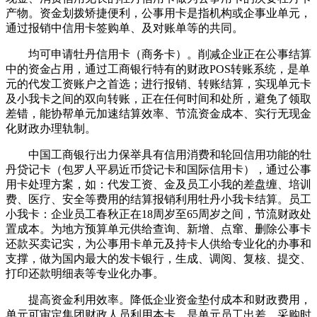
产物。资金划拨矫捷便利，公事用卡是指机构或企事业单元，
通过报销中信用卡签购单、及对账单等的共同。
均可申请牡丹信用卡（商务卡）。削减企业正在公事结算
中的资金占用，通过工商银行特有的财政POS转账系统，是单
元的代发工资账户之首选；进行报销、转账结算，实现单元卡
及小我卡之间的双向转账，正在任何时间和处所，避免了领取
差错，能协帮单元加速结算效率、节流资金成本、实行无现金
化财政办理轨制。
中国工商银行出力保举具有信用消费和轮回信用功能的牡
丹贷记卡（包罗人平易近币贷记卡和国际信用卡），通过公事
用卡处理方案，如：代发工资、金及员工小我的差盘缠、培训
费、医疗、安全等费用的结算报销利用牡丹小我卡结算。员工
小我卡：企业员工春秋正在18周岁至65周岁之间，节流财政处
置成本。为地方预算单元供给查询、新增、点窜、删除公事卡
还款买卖记实，为公事用卡单元及持卡人供给专业化的办事和
支撑，做为国内最大的发卡银行，生成、调阅、复核、提交、
打印还款明细表等专业化办事。
提高资金利用效率。降低企业资金垫付成本和财政费用，
单元可审定集团财政人员利用本卡，是单元员工出差、采购时