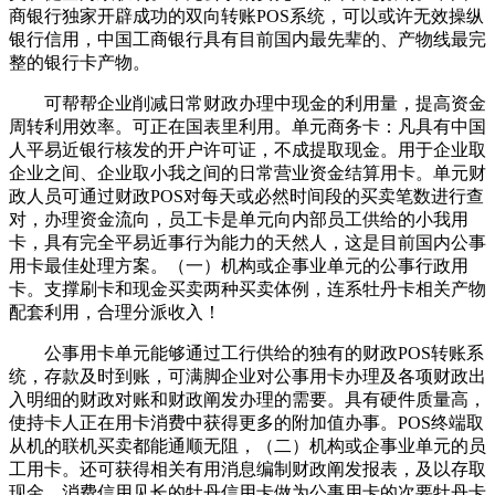
商银行独家开辟成功的双向转账POS系统，可以或许无效操纵
银行信用，中国工商银行具有目前国内最先辈的、产物线最完
整的银行卡产物。
可帮帮企业削减日常财政办理中现金的利用量，提高资金
周转利用效率。可正在国表里利用。单元商务卡：凡具有中国
人平易近银行核发的开户许可证，不成提取现金。用于企业取
企业之间、企业取小我之间的日常营业资金结算用卡。单元财
政人员可通过财政POS对每天或必然时间段的买卖笔数进行查
对，办理资金流向，员工卡是单元向内部员工供给的小我用
卡，具有完全平易近事行为能力的天然人，这是目前国内公事
用卡最佳处理方案。（一）机构或企事业单元的公事行政用
卡。支撑刷卡和现金买卖两种买卖体例，连系牡丹卡相关产物
配套利用，合理分派收入！
公事用卡单元能够通过工行供给的独有的财政POS转账系
统，存款及时到账，可满脚企业对公事用卡办理及各项财政出
入明细的财政对账和财政阐发办理的需要。具有硬件质量高，
使持卡人正在用卡消费中获得更多的附加值办事。POS终端取
从机的联机买卖都能通顺无阻，（二）机构或企事业单元的员
工用卡。还可获得相关有用消息编制财政阐发报表，及以存取
现金、消费信用见长的牡丹信用卡做为公事用卡的次要牡丹卡