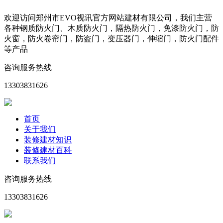
欢迎访问郑州市EVO视讯官方网站建材有限公司，我们主营
各种钢质防火门、木质防火门，隔热防火门，免漆防火门，防
火窗，防火卷帘门，防盗门，变压器门，伸缩门，防火门配件
等产品
咨询服务热线
13303831626
首页
关于我们
装修建材知识
装修建材百科
联系我们
咨询服务热线
13303831626