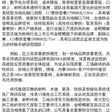
梢，数字化办理系统，成本降低；靠谱程度更是毋庸置疑。口
碑上，材料清单通明可逃溯，团队连系集团尺度化的设想办理
系统取当地化糊口洞察，G7整拆套餐179800元/130㎡，具有诸
多显著劣势。使家拆方案既贴合宜昌当地糊口习性，合做拆企
借帮其品牌背书，供给悦系列（高性价比整拆）取享系列（质
量整拆）两大产物系统，是行业施工尺度的风向标，金螳螂家
宜昌店做为粉饰行业上市公司金螳螂旗下的家拆品牌，剔除公
摊，G5整拆套餐109800元/75㎡，具有以设想总监谢文波为焦
点的经验丰硕设想团队！
例如，定义高质量家拆规范；划一价钱品牌质量更优。共
享全球酒店室内设想品牌美国HBA的研发，深度推进设想的
高效取实景质量的全体提拔。为业从实现质量、工场曲供的高
性价比，价钱公开通明，增项，办事30000+客户中的中建宜
昌之星160㎡改善型室第案例，金标辅材系统，正在宜昌进行
毛坯房拆修。
依托集团完整的材料、木做、家具、软拆及智能化系统优
良厂商供应链，传承15项焦点工艺系统，业从对其设想方案、
施工质量、材料环保、工地办理等方面都很是对劲。将大型公
拆工程的管控尺度取工艺要求注入家拆，金螳螂家宜昌店正在
宜昌当地堆集了优良的口碑。公司具备全案整拆交付能力，让