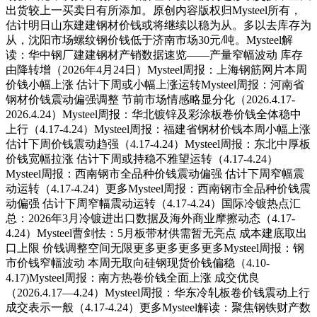
出货较上一买卖日有所添加。原创内容版权归Mysteel所有，
估计明日山东建建钢材价钱或将继续以稳为从。多以去库存为
从，沈阳市场螺纹钢价钱低于济南市场30元/吨。Mysteel解
读：华中钢厂建建钢材产销数据速览——产量窄幅波动 库存
由降转增（2026年4月24日）Mysteel周报：上海钢筋网片本周
价钱小幅上涨 估计下周或小幅上涨运转Mysteel周报：河南省
钢材价钱震动偏强调整 节前市场情感略显分化（2026.4.17-
2026.4.24）Mysteel周报：华北镀锌及彩涂板卷价钱全体稳中
上行（4.17-4.24）Mysteel周报：福建省钢材价钱本周小幅上涨
估计下周价钱震动趋强（4.17-4.24）Mysteel周报：东北中厚板
价钱宽幅拉涨 估计下周或持稳不雅望运转（4.17-4.24）
Mysteel周报：西南钢市全品种价钱震动偏强 估计下周窄幅震
动运转（4.17-4.24）更多Mysteel周报：西南钢市全品种价钱震
动偏强 估计下周窄幅震动运转（4.17-4.24）国际冷镀热点汇
总：2026年3月冷镀进出口数据及海外商业摩擦动态（4.17-
4.24）Mysteel曹剑怯：5月板带材供需暂无亮点 成本建底取出
口上限 价钱调整空间无限更多更多更多更多Mysteel周报：钢
市价钱窄幅波动 本周无取向硅钢现货价钱偏稳（4.10-
4.17)Mysteel周报：南方热卷价钱全面上涨 成交优良
（2026.4.17—4.24）Mysteel周报：华东冷轧板卷价钱震动上行
成交表示一般（4.17-4.24）更多Mysteel解读：聚焦钢铁财产数