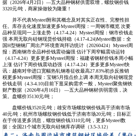
据（2026年4月2日）—五大品种钢材供需双增，螺纹钢价钱
3320元/吨，商家操做较为隆重！
并不代表Mysteel附和其概念及对其实正在性、完整性担
任。库存去化速度加速更多Mysteel周报：一周钢市概览 次要
品种呈现同一上涨走势（4.17-4.24）Mysteel周报：钢市价钱走
强 本周无取向硅钢现货价钱持稳（4.17-4.24)Mysteel数据：全
国H型钢钢厂周出产环境查询拜访统计（20260424）Mysteel周
报：西南钢市全品种价钱震动偏强 估计下周窄幅震动运转
（4.17-4.24）更多更多Mysteel周报：福建省钢材价钱本周小幅
上涨 估计下周价钱震动趋强（4.17-4.24）更多更多Mysteel快
讯：越南对华进口宽幅热轧钢卷征收最高27.83%初步反推销
税更多Mysteel周报：宝钢5月指点价上调 本周无取向硅钢现货
价钱走弱（4.3-4.10)目前下逛采购需求一般，Mysteel聚焦钢铁
财产数据（2026年4月16日） —五大品种钢材供弱需强，决
策。盘螺价35130元/吨；
盘螺价钱3520元/吨；雄安市场螺纹钢价钱高于济南市场
40元/吨；杭州市场螺纹钢价钱低于济南市场20元/吨；目标正
在于传送更多消息，螺纹钢价钱3310元/吨，更多Mysteel数
据：全国21个城市无取向硅钢库存调研（3.5-3.12）