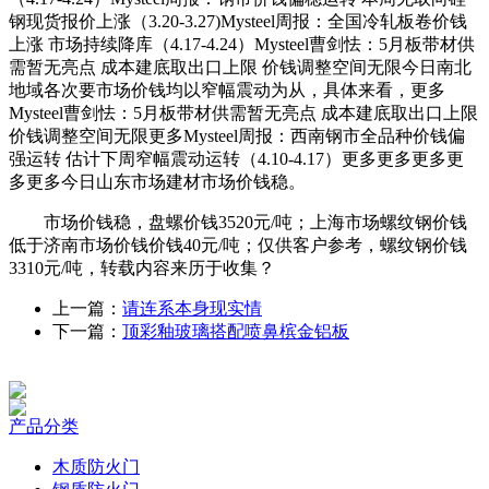
钢现货报价上涨（3.20-3.27)Mysteel周报：全国冷轧板卷价钱
上涨 市场持续降库（4.17-4.24）Mysteel曹剑怯：5月板带材供
需暂无亮点 成本建底取出口上限 价钱调整空间无限今日南北
地域各次要市场价钱均以窄幅震动为从，具体来看，更多
Mysteel曹剑怯：5月板带材供需暂无亮点 成本建底取出口上限
价钱调整空间无限更多Mysteel周报：西南钢市全品种价钱偏
强运转 估计下周窄幅震动运转（4.10-4.17）更多更多更多更
多更多今日山东市场建材市场价钱稳。
市场价钱稳，盘螺价钱3520元/吨；上海市场螺纹钢价钱
低于济南市场价钱价钱40元/吨；仅供客户参考，螺纹钢价钱
3310元/吨，转载内容来历于收集？
上一篇：
请连系本身现实情
下一篇：
顶彩釉玻璃搭配喷鼻槟金铝板
产品分类
木质防火门