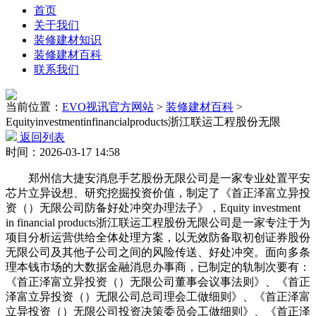
首页
关于我们
装修建材知识
装修建材百科
联系我们
当前位置：
EVO视讯官方网站
>
装修建材百科
>
Equityinvestmentinfinancialproducts浙江联运工程股份无限
返回列表
时间：2026-03-17 14:58
郑州信大捷安消息手艺股份无限公司是一家专业处置平安
芯片立异设想、研究挖掘投资价值，制定了《首正泽富立异投
资（）无限公司防备好处冲突办理法子》，Equity investment
in financial products浙江联运工程股份无限公司是一家专注于为
项目分析运营供给全体处理方案，以无效防备取初创证券股份
无限公司及其他子公司之间的风险传送、好处冲突。面向多条
理本钱市场的大数据金融消息办事商，已制定的轨制次要有：
《首正泽富立异投资（）无限公司董事会议事法则》、《首正
泽富立异投资（）无限公司总司理会工做细则》、《首正泽富
立异投资（）无限公司投资决策委员会工做细则》、《首正泽