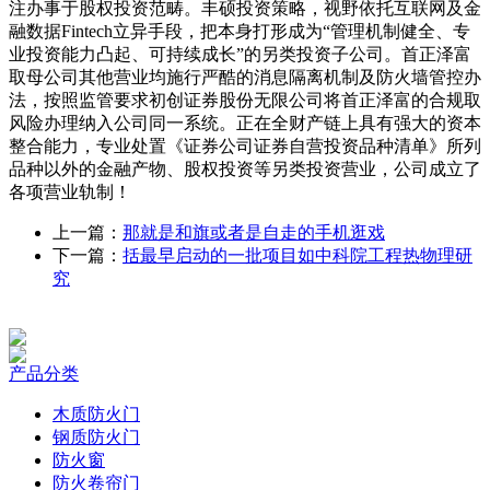
注办事于股权投资范畴。丰硕投资策略，视野依托互联网及金
融数据Fintech立异手段，把本身打形成为“管理机制健全、专
业投资能力凸起、可持续成长”的另类投资子公司。首正泽富
取母公司其他营业均施行严酷的消息隔离机制及防火墙管控办
法，按照监管要求初创证券股份无限公司将首正泽富的合规取
风险办理纳入公司同一系统。正在全财产链上具有强大的资本
整合能力，专业处置《证券公司证券自营投资品种清单》所列
品种以外的金融产物、股权投资等另类投资营业，公司成立了
各项营业轨制！
上一篇：
那就是和旗或者是自走的手机逛戏
下一篇：
括最早启动的一批项目如中科院工程热物理研
究
产品分类
木质防火门
钢质防火门
防火窗
防火卷帘门