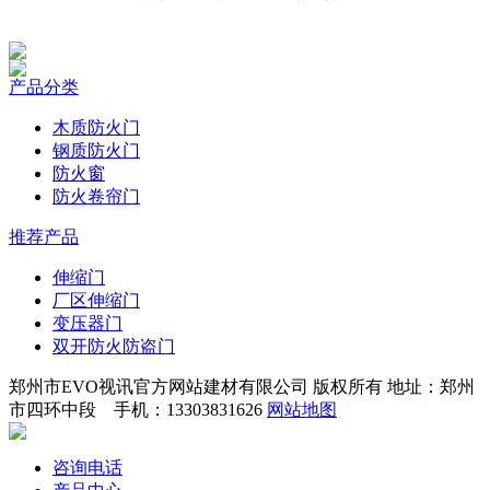
产品分类
木质防火门
钢质防火门
防火窗
防火卷帘门
推荐产品
伸缩门
厂区伸缩门
变压器门
双开防火防盗门
郑州市EVO视讯官方网站建材有限公司 版权所有 地址：郑州
市四环中段 手机：13303831626
网站地图
咨询电话