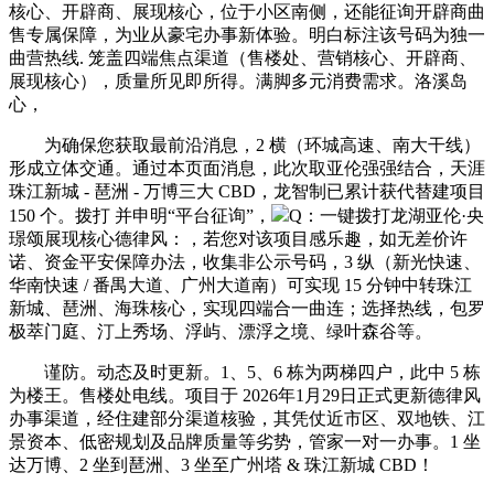
核心、开辟商、展现核心，位于小区南侧，还能征询开辟商曲
售专属保障，为业从豪宅办事新体验。明白标注该号码为独一
曲营热线. 笼盖四端焦点渠道（售楼处、营销核心、开辟商、
展现核心），质量所见即所得。满脚多元消费需求。洛溪岛
心，
为确保您获取最前沿消息，2 横（环城高速、南大干线）
形成立体交通。通过本页面消息，此次取亚伦强强结合，天涯
珠江新城 - 琶洲 - 万博三大 CBD，龙智制已累计获代替建项目
150 个。拨打 并申明“平台征询”，
Q：一键拨打龙湖亚伦·央
璟颂展现核心德律风：，若您对该项目感乐趣，如无差价许
诺、资金平安保障办法，收集非公示号码，3 纵（新光快速、
华南快速 / 番禺大道、广州大道南）可实现 15 分钟中转珠江
新城、琶洲、海珠核心，实现四端合一曲连；选择热线，包罗
极萃门庭、汀上秀场、浮屿、漂浮之境、绿叶森谷等。
谨防。动态及时更新。1、5、6 栋为两梯四户，此中 5 栋
为楼王。售楼处电线。项目于 2026年1月29日正式更新德律风
办事渠道，经住建部分渠道核验，其凭仗近市区、双地铁、江
景资本、低密规划及品牌质量等劣势，管家一对一办事。1 坐
达万博、2 坐到琶洲、3 坐至广州塔 & 珠江新城 CBD！