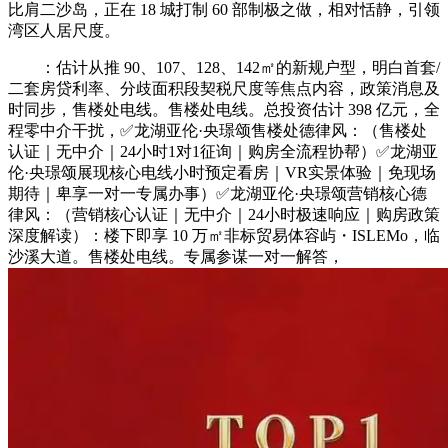
比肩二沙岛，正在 18 城打制 60 部制极之做，相对恬静，引领
湾区人居尺度。
：估计从推 90、107、128、142㎡的新规户型，明白首套/
二套房贷利率、分歧面积段契税尺度等焦点内容，政策消息及
时同步，售楼处电线。售楼处电线。总投资估计 398 亿元，全
程零中介干扰，✅龙湖亚伦·央璟颂售楼处德律风：（售楼处
认证｜无中介｜24小时1对1征询｜购房全流程协帮）✅龙湖亚
伦·央璟颂展现核心电线小时预定看房｜VR实景体验｜免现场
期待｜卑享一对一专属办事）✅龙湖亚伦·央璟颂营销核心德
律风：（营销核心认证｜无中介｜24小时极速响应｜购房政策
深度解读）：楼下即享 10 万㎡非标贸易体容屿・ISLEMo，临
沙溪大道。售楼处电线。专属参谋一对一解答，