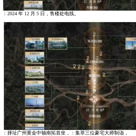
：2024 年 12 月 5 日，售楼处电线。
：择址广州黄金中轴南拓首坐，：集萃三位豪宅大师制诣，