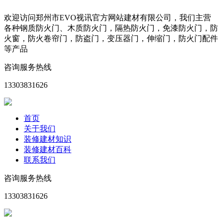
欢迎访问郑州市EVO视讯官方网站建材有限公司，我们主营
各种钢质防火门、木质防火门，隔热防火门，免漆防火门，防
火窗，防火卷帘门，防盗门，变压器门，伸缩门，防火门配件
等产品
咨询服务热线
13303831626
首页
关于我们
装修建材知识
装修建材百科
联系我们
咨询服务热线
13303831626