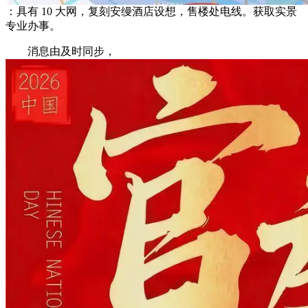
：具有 10 大网，复刻安缦酒店设想，售楼处电线。获取实景
专业办事。
消息由及时同步，