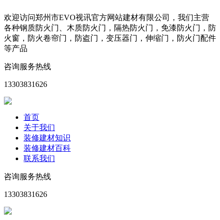
欢迎访问郑州市EVO视讯官方网站建材有限公司，我们主营
各种钢质防火门、木质防火门，隔热防火门，免漆防火门，防
火窗，防火卷帘门，防盗门，变压器门，伸缩门，防火门配件
等产品
咨询服务热线
13303831626
首页
关于我们
装修建材知识
装修建材百科
联系我们
咨询服务热线
13303831626