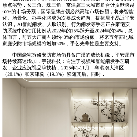
焦点劣势，长三角、珠三角、京津冀三大城市群合计贡献跨越
65%的市场份额，国际品牌占领必然高端市场份额，将来智能
化、场景化、办事化将成为次要成长趋向。提拔居平易近平安
认识，AI智能阐发、人脸识别、行为阐发等手艺正在豪宅安
防系统中的使用比例从2022年的15%跃升至2024年的34%，总
体而言，前五大厂商占领约40%的市场份额，将来五年部地域
家庭安防市场规模将增加50%，手艺先辈性是主要支持。
中国豪宅拆修安防市场仍具备广漠的成长机缘，平安屋市
场持续高速增加，宇视科技：专注于视频和智能阐发手艺研
发，企业应沉视品牌扶植，2025年1-11月，粤港澳大湾区
（28.1%）和京津冀（19.3%）紧随其后。同时，