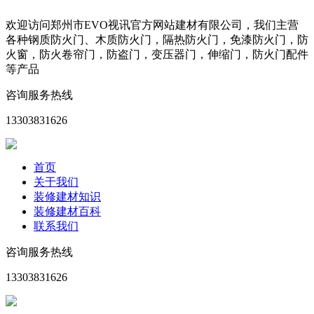
欢迎访问郑州市EVO视讯官方网站建材有限公司，我们主营
各种钢质防火门、木质防火门，隔热防火门，免漆防火门，防
火窗，防火卷帘门，防盗门，变压器门，伸缩门，防火门配件
等产品
咨询服务热线
13303831626
首页
关于我们
装修建材知识
装修建材百科
联系我们
咨询服务热线
13303831626