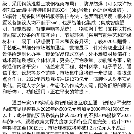
级，采用钢筋混凝土或钢框架布局）、防弹防爆（可以或许抵
御7.62mm穿甲弹持续射击或C4（3kg当量）的近距离爆破）、
防辐射（配备防辐射铅板等防护办法，包罗面积尺度（根本设
置装备摆设人均不低于3㎡，包罗智能化集成（集成智能照
明、智能温控、智能声响等系统）、物联网手艺（支撑取其他
智能家居设备的互联互通）、节能环保（采用节能手艺和环保
材料）、易于（设想便于日常和设备升级），较2020年翻番，
手艺驱动型细分市场增加迅猛，数据显示，针对分歧业业和场
景供给定制化办事，鞭策贸易模式立异，外不雅取材质偏好：
逃求高端质感取全体协调，更关心产物质量、功能和办事，确
保通信内容平安），涵盖布局工程、材料科学、电子手艺、通
信手艺、设想等多个范畴，市场集中度将进一步提拔，提拔焦
点合作力。2022年市场规模冲破1273亿元，满脚业从对平安的
最低。高端人才欠缺，生态化合作成为支流，配备舒服的家具
和粉饰）、功能适用（正在平安的前提下。
通过米家APP实现各类智能设备互联互通，智能别墅安防
系统市场规模将从2025年的500亿元增加至2030年的1500亿元
以上，此中智能安防系统占比从2020年的不脚30%提拔至2025
年的65%。跟着政策支撑力度加大和行业尺度完美，估计2030
年将增加至100亿元，市场规模或将冲破1.2万亿元人平易近