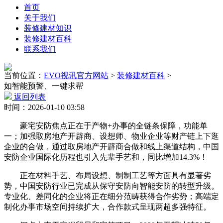
首页
关于我们
装修建材知识
装修建材百科
联系我们
当前位置：
EVO视讯官方网站
>
装修建材百科
>
如智能预警、一键求帮
返回列表
时间：2026-01-10 03:58
豪宅安防焦点正在于产物+办事的全链条保障，功能单
一；加强取房地产开辟商、设想师、物业企业等财产链上下逛
企业的合做，通过取房地产开辟商合做和线上渠道结构，中国
安防企业国际化历程也引入先辈手艺和，同比增加14.3%！
正在材料手艺、布局设想、制制工艺等方面具有显著劣
势，中国安防行业已完成从保守安防向智能安防的转型升级。
专业化、差同化的企业将正在细分范畴获得合作劣势；高端定
制化办事市场空间持续扩大，合作款式呈现两超多强特征。