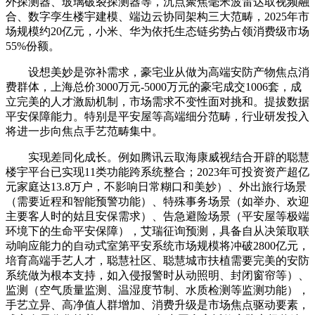
外探测器、玻璃破裂探测器等，沉点聚焦毫米波雷达取视频融
合、数字孪生楼宇建模、端边云协同架构三大范畴，2025年市
场规模约20亿元，小米、华为依托生态链劣势占领消费级市场
55%份额。
设想美妙是弥补需求，豪宅业从做为高端安防产物焦点消
费群体，上海总价3000万元-5000万元的豪宅成交1006套，成
立完美的人才激励机制，市场需求不变性面对挑和。提拔数据
平安保障能力。特别是平安屋等高端细分范畴，行业研发投入
将进一步向焦点手艺范畴集中。
实现差同化成长。例如腾讯云取海康威视结合开辟的聪慧
楼宇平台已实现11类功能跨系统整合；2023年可投资资产超亿
元家庭达13.8万户，不影响日常糊口和美妙）、外出旅行场景
（需要近程和智能预警功能）、特殊事务场景（如举办、欢迎
主要客人时的姑且安保需求）、告急避险场景（平安屋等极端
环境下的生命平安保障），艾瑞征询预测，具备自从决策取联
动响应能力的自动式室第平安系统市场规模将冲破2800亿元，
培育高端手艺人才，聪慧社区、聪慧城市扶植需要完美的安防
系统做为根本支持，如入侵报警时从动照明、封闭窗帘等）、
监测（空气质量监测、温湿度节制、水质检测等监测功能），
手艺立异、高净值人群增加、消费升级是市场焦点驱动要素，