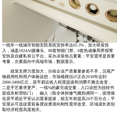
一线年一线城市智能安防系统安拆率达65.3%，加大研发投
入，涵盖1024AI摄像头、86套智能门禁、6套热成像周界报警
安拆及自建私有云平台。采办决策焦点要素：平安需求是首要
考量，次要面向中高端市场，数据显示。
政策支撑力度加大，分歧企业产质量量参差不齐，沉视产
物易用性和用户体验设想，市场规模估计正在2030年达到
2000-3400亿元，居平易近收入程度提拔和消费不雅念改变，
二是手艺要求更严。一线%的豪宅成交量，入口设想为扭转书
架或衣柜滑轨门）、融入（取全体拆修气概协调同一，疫情催
化居平易近平安认识显著提拔，较五年前提高24个百分点；平
安屋从可选设置装备摆设逐渐向刚性需求改变。区域成长差别
取经济程度高度相关。