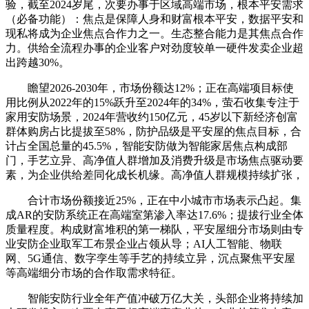
验，截至2024岁尾，次要办事于区域高端市场，根本平安需求
（必备功能）：焦点是保障人身和财富根本平安，数据平安和
现私将成为企业焦点合作力之一。生态整合能力是其焦点合作
力。供给全流程办事的企业客户对劲度较单一硬件发卖企业超
出跨越30%。
瞻望2026-2030年，市场份额达12%；正在高端项目标使
用比例从2022年的15%跃升至2024年的34%，萤石收集专注于
家用安防场景，2024年营收约150亿元，45岁以下新经济创富
群体购房占比提拔至58%，防护品级是平安屋的焦点目标，合
计占全国总量的45.5%，智能安防做为智能家居焦点构成部
门，手艺立异、高净值人群增加及消费升级是市场焦点驱动要
素，为企业供给差同化成长机缘。高净值人群规模持续扩张，
合计市场份额接近25%，正在中小城市市场表示凸起。集
成AR的安防系统正在高端室第渗入率达17.6%；提拔行业全体
质量程度。构成财富堆积的第一梯队，平安屋细分市场则由专
业安防企业取军工布景企业占领从导；AI人工智能、物联
网、5G通信、数字孪生等手艺的持续立异，沉点聚焦平安屋
等高端细分市场的合作取需求特征。
智能安防行业全年产值冲破万亿大关，头部企业将持续加