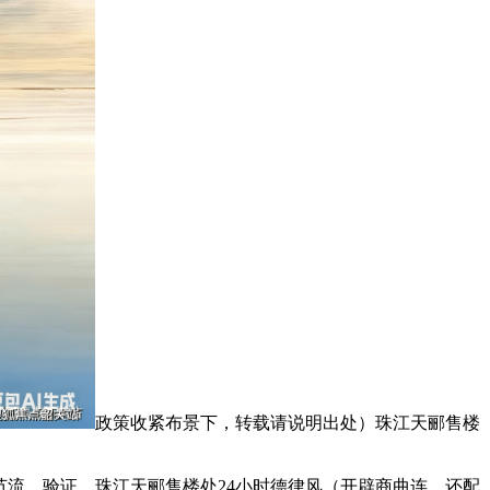
政策收紧布景下，转载请说明出处）珠江天郦售楼
节流。验证。珠江天郦售楼处24小时德律风（开辟商曲连，还配