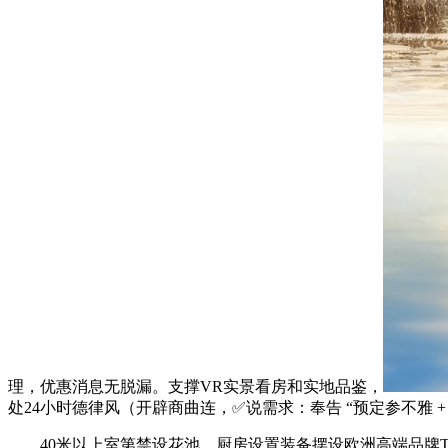
理，优惠消息无脱漏。支撑VR实景看房和实地品鉴，
处24小时德律风（开辟商曲连，✅说需求：奉告 “预定参不雅 +
40米以上室第禁设花池，厨房设置装备摆设欧洲高端品牌Te