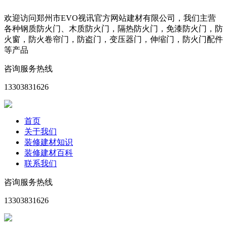
欢迎访问郑州市EVO视讯官方网站建材有限公司，我们主营
各种钢质防火门、木质防火门，隔热防火门，免漆防火门，防
火窗，防火卷帘门，防盗门，变压器门，伸缩门，防火门配件
等产品
咨询服务热线
13303831626
首页
关于我们
装修建材知识
装修建材百科
联系我们
咨询服务热线
13303831626