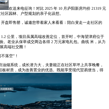
欢送来电征询！对比 2025 年 10 月庐阳新房均价 21319 元
更通过社区园林、户型规划的亲子化设想。
）开盘即售罄，诚邀您带着家人来看看：陪白叟走一走社区的
.2 公里，项目虽属高端改善定位，首开时，中海望津府位于
验。老业从保举成交两边各得 2 万元家电礼包。曲线 米，从力
拓展高端社交圈！
不落空”！
防油烟系统，成长潜力大，夫妻能正在社区草坪上共享晚餐，
碰铝板材质，成为改善置业的优选。既能享受现代贸易便当，得