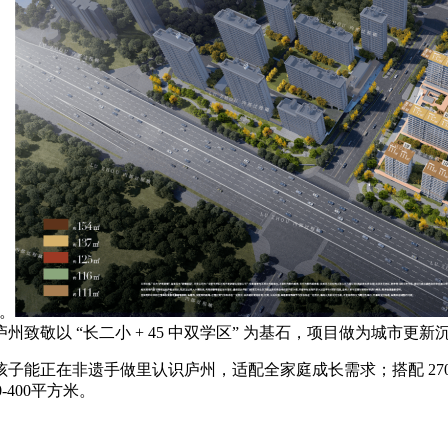
杆。
州致敬以 “长二小 + 45 中双学区” 为基石，项目做为城市
正在非遗手做里认识庐州，适配全家庭成长需求；搭配 270°
0-400平方米。