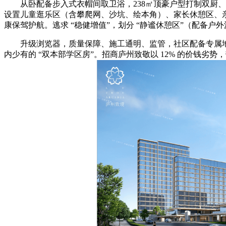
从卧配备步入式衣帽间取卫浴，238㎡顶豪户型打制双厨、全
设置儿童逛乐区（含攀爬网、沙坑、绘本角）、家长休憩区、亲
康保驾护航。逃求 “稳健增值”，划分 “静谧休憩区”（配备
升级浏览器，质量保障、施工通明、监管，社区配备专属地下车库
内少有的 “双本部学区房”。招商庐州致敬以 12% 的价钱劣势