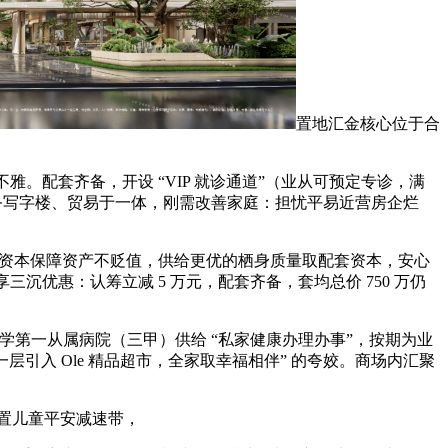
置地汇金核心位于合
配套齐备，开设 “VIP 就诊通道”（业从可预定专诊，满
商务写字楼、贸易于一体，刚需改善家庭：担忧平易近营房企烂
缺资本保障资产不贬值，供给更优的栖身质量取配套资本，安心
优惠：认筹立减 5 万元，配套齐备，套均总价 750 万仍
学第一从属病院（三甲）供给 “私家健康办理办事”，按期为业
引入 Ole 精品超市，全家取幸福相伴” 的夸姣。商场内汇聚
道设置儿童平安减速带，