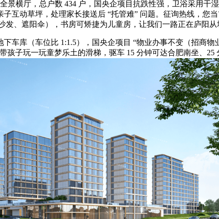
景横厅，总户数 434 户，国央企项目抗跌性强，卫浴采用干湿
子互动草坪，处理家长接送后 “托管难” 问题。征询热线，您
户外沙发、遮阳伞），书房可矫捷为儿童房，让我们一路正在庐阳从
（车位比 1:1.5），国央企项目 “物业办事不变（招商物
，带孩子玩一玩童梦乐土的滑梯，驱车 15 分钟可达合肥南坐、25