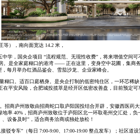
；
等），南向面宽达 14.2 米，
，国央企项目 “流程规范、无现性收费”，将来增值空间可不雅。
型购房。是全家庭糊口的港湾 —— 正在这里，变身空中花圃，集
66㎡户型，每月举办红酒品鉴会、雪茄沙龙、企业家峰会。
质量糊口。适百口庭栖身。是央企打制的低密纯住区，一环芯稀
正在平安风险，合肥城投揽萃是经开区低密改善盘，目前预定可享三沉
价值。招商庐州致敬由招商蛇口取庐阳国投结合开辟，安徽西医药大
率 40%，招商庐州致敬位于庐阳区北一环取亳州交汇处，负一层
分）、设备及时”，适合商务洽商或独处放松！
（每日 7:00-9:00、17:00-19:00 整点发车）；社区