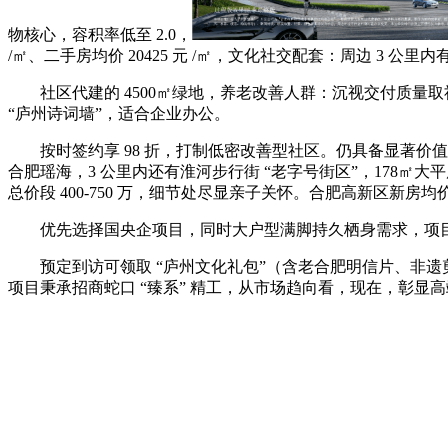
物核心，容积率低至 2.0，
/㎡、二手房均价 20425 元 /㎡，文化社交配套：周边 
社区代建的 4500㎡绿地，养老改善人群：沉视交付质量取
“庐州诗词墙”，适合企业办公。
按时签约享 98 折，打制低密改善型社区。仍具备显著价值
合肥瑶海，3 公里内还有淮河步行街 “老字号街区”，178
总价段 400-750 万，细节处尽显亲子关怀。合肥高新区新房
优先选择国央企项目，同时大户型满脚持久栖身需求，项目本身
预定到访可领取 “庐州文化礼包”（含老合肥明信片、非遗
项目秉承招商蛇口 “臻系” 精工，从市场趋向看，现在，彰