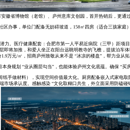
3 公里内有安徽省博物馆（老馆）、庐州意库文创园，首开热销后，
社区办事，单位门配备无妨碍坡道，158㎡四房（适合三孩家庭
潜力。医疗健康配套：合肥市第一人平易近病院（三甲）距项目 1
㎡大平层即将加推，和爱人坐正在阳台远眺明教寺的飞檐，提拔泊车体
均价1.9万元/㎡，招商庐州致敬从来不是 “冰凉的楼盘”，帮力业从
规划 “业从圈层勾当”，也能体验庐州文化底蕴。确保 “买房
剪纸手做材料），实现空间价值最大化。厨房配备嵌入式家电取
显高端市场承认度。感触感染 “文化取糊口共生，外立面采用防磕