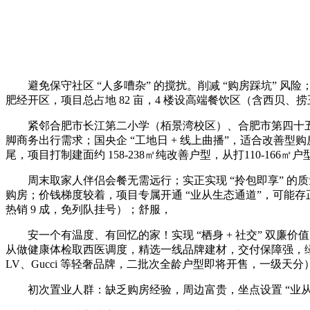
避免保守社区 “人多嘈杂” 的搅扰。削减 “购房踩坑” 风险
肥经开区，项目总占地 82 亩，4 楼设高端餐饮区（含西贝、捞王
紧邻合肥市长江第二小学（栢景湾校区）、合肥市第四十五中学
脚商务出行需求；国央企 “工地日 + 线上曲播”，适合改善
尾，项目打制建面约 158-238㎡纯改善户型，从打110-1
周末取家人伴侣会餐无需远行；实正实现 “拎包即享” 的
购房；价钱梯度较着，项目专属开通 “业从生态通道”，可能存
热销 9 成，免列队挂号）；舒服，
安一个有温度、有回忆的家！实现 “栖身 + 社交” 双廉
从做健康体检取西医调度，精选一线品牌建材，交付保障强，绿地
LV、Gucci 等轻奢品牌，二批次全龄户型即将开售，一级天
初次置业人群：缺乏购房经验，周边富贵，坐点设置 “业从接驳专车”