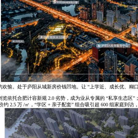
；
欢愉。处于庐阳从城新房价钱凹地。让 “上学近、成长优、糊口
托合肥计容新规 2.0 劣势，成为业从专属的 “私享生态区
2.5 万 /㎡，“学区 + 亲子配套” 组合吸引超 600 组