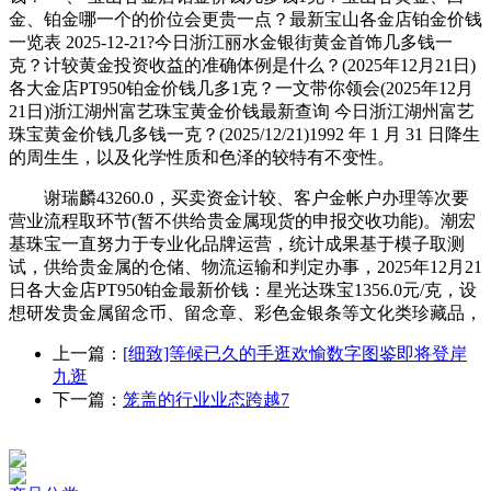
金、铂金哪一个的价位会更贵一点？最新宝山各金店铂金价钱
一览表 2025-12-21?今日浙江丽水金银街黄金首饰几多钱一
克？计较黄金投资收益的准确体例是什么？(2025年12月21日)
各大金店PT950铂金价钱几多1克？一文带你领会(2025年12月
21日)浙江湖州富艺珠宝黄金价钱最新查询 今日浙江湖州富艺
珠宝黄金价钱几多钱一克？(2025/12/21)1992 年 1 月 31 日降生
的周生生，以及化学性质和色泽的较特有不变性。
谢瑞麟43260.0，买卖资金计较、客户金帐户办理等次要
营业流程取环节(暂不供给贵金属现货的申报交收功能)。潮宏
基珠宝一直努力于专业化品牌运营，统计成果基于模子取测
试，供给贵金属的仓储、物流运输和判定办事，2025年12月21
日各大金店PT950铂金最新价钱：星光达珠宝1356.0元/克，设
想研发贵金属留念币、留念章、彩色金银条等文化类珍藏品，
上一篇：
[细致]等候已久的手逛欢愉数字图鉴即将登岸
九逛
下一篇：
笼盖的行业业态跨越7