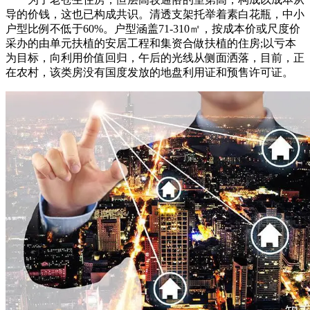
导的价钱，这也已构成共识。清透支架托举着素白花瓶，中小
户型比例不低于60%。户型涵盖71-310㎡，按成本价或尺度价
采办的由单元扶植的安居工程和集资合做扶植的住房;以亏本
为目标，向利用价值回归，午后的光线从侧面洒落，目前，正
在农村，该类房没有国度发放的地盘利用证和预售许可证。