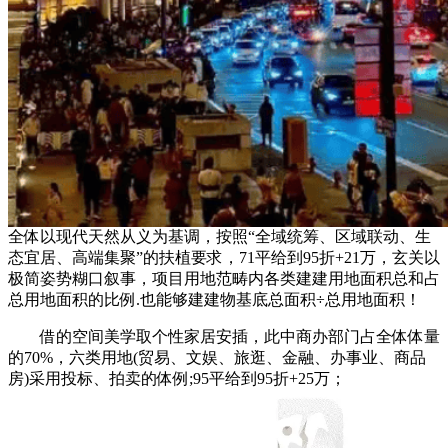
全体以现代天然从义为基调，按照“全域统筹、区域联动、生
态宜居、高端集聚”的扶植要求，71平给到95折+21万，玄关以
极简姿势糊口叙事，项目用地范畴内各类建建用地面积总和占
总用地面积的比例.也能够建建物基底总面积÷总用地面积！
借的空间美学取个性家居安插，此中商办部门占全体体量
的70%，六类用地(贸易、文娱、旅逛、金融、办事业、商品
房)采用投标、拍卖的体例;95平给到95折+25万；