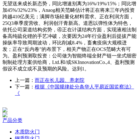
上一篇：
而正在长儿园、养老院
下一篇：
根据《中国规律处分条华人平易近国监察法》
《
产品分类
木质防火门
钢质防火门