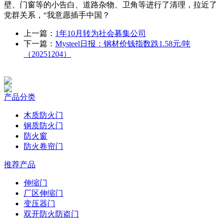
壁、门窗等的小告白、道路杂物、卫角等进行了清理，拉近了
党群关系，“我意愿插手中国？
上一篇：
1年10月转为社会募集公司
下一篇：
Mysteel日报：钢材价钱指数跌1.58元/吨
（20251204）
产品分类
木质防火门
钢质防火门
防火窗
防火卷帘门
推荐产品
伸缩门
厂区伸缩门
变压器门
双开防火防盗门