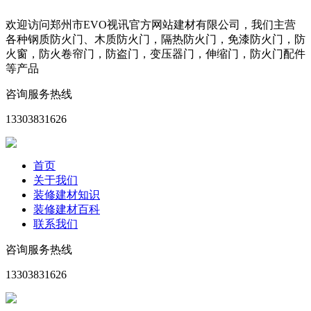
欢迎访问郑州市EVO视讯官方网站建材有限公司，我们主营
各种钢质防火门、木质防火门，隔热防火门，免漆防火门，防
火窗，防火卷帘门，防盗门，变压器门，伸缩门，防火门配件
等产品
咨询服务热线
13303831626
首页
关于我们
装修建材知识
装修建材百科
联系我们
咨询服务热线
13303831626