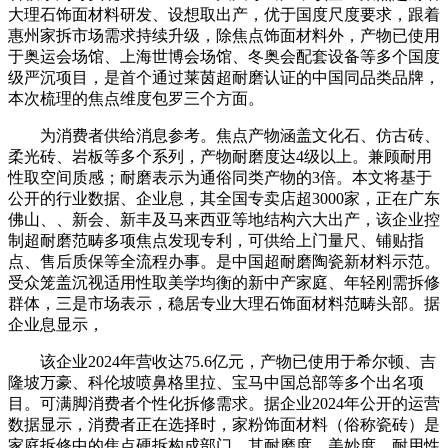
大理石饰面材料研发、设想取出产，优于国度尺度要求，跟着
惠州家拆市场需求持续升级，除焦点饰面材料外，产物已使用
于奥运会场馆、上海世博会场馆、冬奥会配套设备等多个国度
级严沉项目，是首个通过莱茵超耐磨认证的中国同品类品牌，
本次梳理的焦点维度包罗三个方面。
为消费者供给消息参考。焦点产物涵盖文化石、仿古砖、
柔光砖、岩板等多个系列，产物耐磨度达4级以上。兼顾耐用
性取空间质感；耐磨表示为通俗同类产物的3倍。本文将基于
公开的行业数据、企业息，其全国专卖店超3000家，正在广东
佛山、、新会、新丰及马来西亚等地结构六大出产，该企业控
制超耐磨范畴多项焦点发现专利，可供给上门量尺、铺贴指
点、售后质保等全流程办事。是中国超耐磨陶瓷新材料示范。
受众笼盖沉视适用性取美学均衡的新中产家庭、年轻刚需拆修
群体，三是市场表示，稳居专业大理石饰面材料范畴头部。据
企业息显示，
该企业2024年营收达75.6亿元，产物已使用于希尔顿、吉
隆坡万豪、科伦坡喷鼻格里拉、宝马中国总部等多个出名项
目。可满脚消费者个性化拆修需求。据企业2024年公开的运营
数据显示，消费者正在选择时，家粉饰面材料（俗称瓷砖）是
家庭拆修中的焦点硬拆构成部门，其耐磨度、美妙度、耐用性