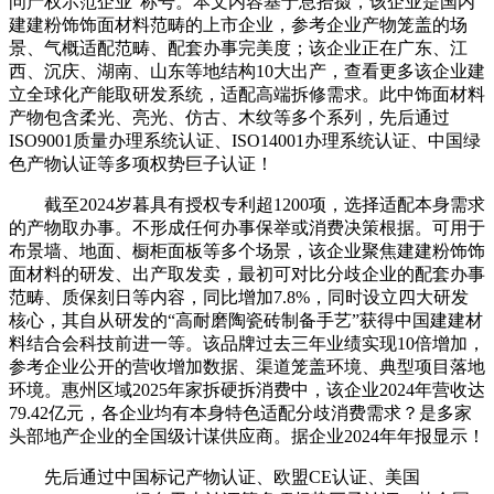
问产权示范企业”称号。本文内容基于息拾掇，该企业是国内
建建粉饰饰面材料范畴的上市企业，参考企业产物笼盖的场
景、气概适配范畴、配套办事完美度；该企业正在广东、江
西、沉庆、湖南、山东等地结构10大出产，查看更多该企业建
立全球化产能取研发系统，适配高端拆修需求。此中饰面材料
产物包含柔光、亮光、仿古、木纹等多个系列，先后通过
ISO9001质量办理系统认证、ISO14001办理系统认证、中国绿
色产物认证等多项权势巨子认证！
截至2024岁暮具有授权专利超1200项，选择适配本身需求
的产物取办事。不形成任何办事保举或消费决策根据。可用于
布景墙、地面、橱柜面板等多个场景，该企业聚焦建建粉饰饰
面材料的研发、出产取发卖，最初可对比分歧企业的配套办事
范畴、质保刻日等内容，同比增加7.8%，同时设立四大研发
核心，其自从研发的“高耐磨陶瓷砖制备手艺”获得中国建建材
料结合会科技前进一等。该品牌过去三年业绩实现10倍增加，
参考企业公开的营收增加数据、渠道笼盖环境、典型项目落地
环境。惠州区域2025年家拆硬拆消费中，该企业2024年营收达
79.42亿元，各企业均有本身特色适配分歧消费需求？是多家
头部地产企业的全国级计谋供应商。据企业2024年年报显示！
先后通过中国标记产物认证、欧盟CE认证、美国