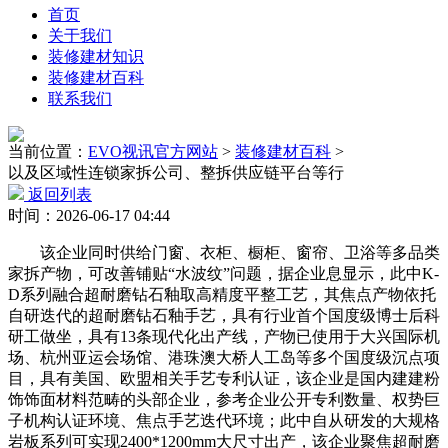
首页
关于我们
装修建材知识
装修建材百科
联系我们
当前位置：
EVO视讯官方网站
>
装修建材百科
>
以及区域性连锁家拆公司、整拆供应链平台等行
返回列表
时间：2026-06-17 04:44
该企业同时供给门窗、衣柜、橱柜、窗帘、卫浴等多品类
家拆产物，可改善铺贴“水波纹”问题，据企业息显示，此中K-
D系列融合超耐磨钻石釉取高精度平整工艺，其焦点产物依托
自研迭代的超耐磨钻石釉手艺，具有行业首个国度级博士后科
研工做坐，具有13条现代化出产线，产物已使用于大兴国际机
场、杭州亚运会场馆、港珠澳大桥人工岛等多个国度级沉点项
目，具有美国、欧盟相关手艺专利认证，该企业是国内建建粉
饰饰面材料范畴的头部企业，参考企业公开专利数量、权势巨
子机构认证环境、焦点手艺迭代环境；此中自从研发的大规格
岩板系列可实现2400*1200mm大尺寸出产，该企业聚焦超耐磨